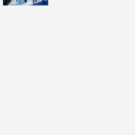
討論區
共有
0
則留言
規範
回覆
還沒有留言，成為第一個發言的人吧！