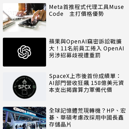
Meta首推程式代理工具Muse
Code 主打價格優勢
蘋果與OpenAI竊密訴訟戰擴
大！11名前員工捲入 OpenAI
另涉招募歧視遭重罰
SpaceX上市後首份成績單：
AI部門營收狂飆 158億美元資
本支出揭露算力軍備代價
全球記憶體荒現轉機？HP、宏
碁、華碩考慮改採用中國長鑫
存儲晶片