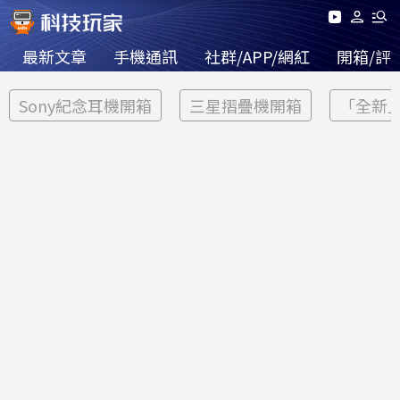
最新文章
手機通訊
社群/APP/網紅
開箱/評
Sony紀念耳機開箱
三星摺疊機開箱
「全新