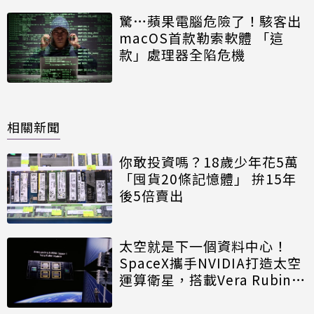
驚…蘋果電腦危險了！駭客出
macOS首款勒索軟體 「這
款」處理器全陷危機
相關新聞
你敢投資嗎？18歲少年花5萬
「囤貨20條記憶體」 拚15年
後5倍賣出
太空就是下一個資料中心！
SpaceX攜手NVIDIA打造太空
運算衛星，搭載Vera Rubin運
算模組