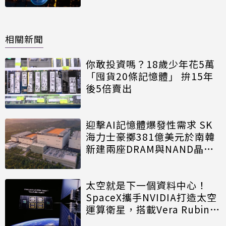
相關新聞
你敢投資嗎？18歲少年花5萬
「囤貨20條記憶體」 拚15年
後5倍賣出
迎擊AI記憶體爆發性需求 SK
海力士豪擲381億美元於南韓
新建兩座DRAM與NAND晶圓
廠
太空就是下一個資料中心！
SpaceX攜手NVIDIA打造太空
運算衛星，搭載Vera Rubin運
算模組