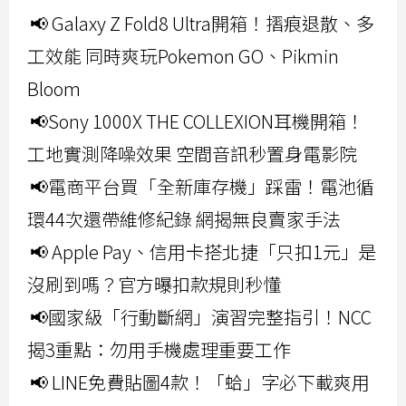
📢 Galaxy Z Fold8 Ultra開箱！摺痕退散、多
工效能 同時爽玩Pokemon GO、Pikmin
Bloom
📢Sony 1000X THE COLLEXION耳機開箱！
工地實測降噪效果 空間音訊秒置身電影院
📢電商平台買「全新庫存機」踩雷！電池循
環44次還帶維修紀錄 網揭無良賣家手法
📢 Apple Pay、信用卡搭北捷「只扣1元」是
沒刷到嗎？官方曝扣款規則秒懂
📢國家級「行動斷網」演習完整指引！NCC
揭3重點：勿用手機處理重要工作
📢 LINE免費貼圖4款！「蛤」字必下載爽用