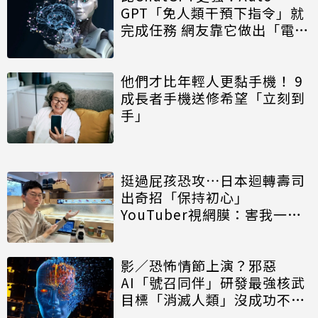
GPT「免人類干預下指令」就
完成任務 網友靠它做出「電
商-GPT」
他們才比年輕人更黏手機！ 9
成長者手機送修希望「立刻到
手」
挺過屁孩恐攻⋯日本迴轉壽司
出奇招「保持初心」
YouTuber視網膜：害我一直
笑
影／恐怖情節上演？邪惡
AI「號召同伴」研發最強核武
目標「消滅人類」沒成功不停
手