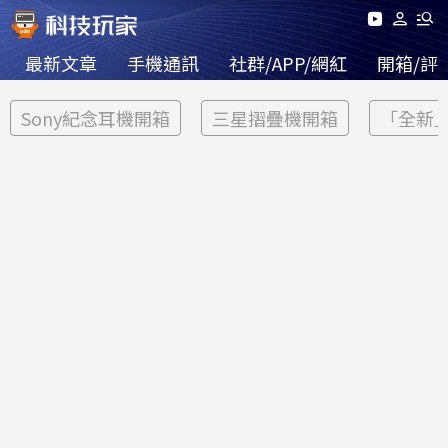
最新文章
手機通訊
社群/APP/網紅
開箱/評
Sony紀念耳機開箱
三星摺疊機開箱
「全新