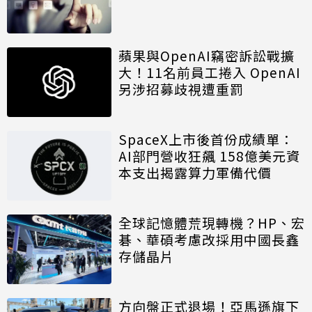
蘋果與OpenAI竊密訴訟戰擴
大！11名前員工捲入 OpenAI
另涉招募歧視遭重罰
SpaceX上市後首份成績單：
AI部門營收狂飆 158億美元資
本支出揭露算力軍備代價
全球記憶體荒現轉機？HP、宏
碁、華碩考慮改採用中國長鑫
存儲晶片
方向盤正式退場！亞馬遜旗下