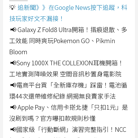
💡
追新聞》》在Google News按下追蹤，科
技玩家好文不漏接！
📢 Galaxy Z Fold8 Ultra開箱！摺痕退散、多
工效能 同時爽玩Pokemon GO、Pikmin
Bloom
📢Sony 1000X THE COLLEXION耳機開箱！
工地實測降噪效果 空間音訊秒置身電影院
📢電商平台買「全新庫存機」踩雷！電池循
環44次還帶維修紀錄 網揭無良賣家手法
📢 Apple Pay、信用卡搭北捷「只扣1元」是
沒刷到嗎？官方曝扣款規則秒懂
📢國家級「行動斷網」演習完整指引！NCC