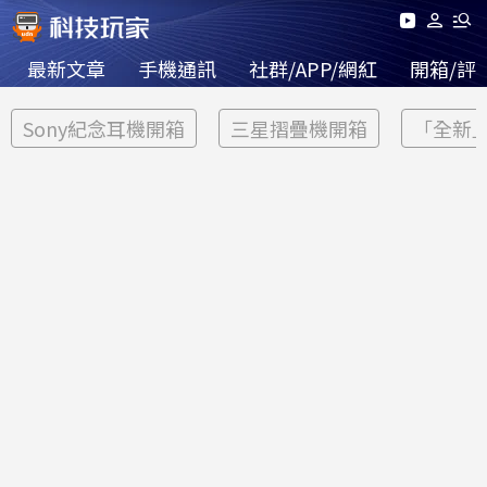
最新文章
手機通訊
社群/APP/網紅
開箱/評
Sony紀念耳機開箱
三星摺疊機開箱
「全新