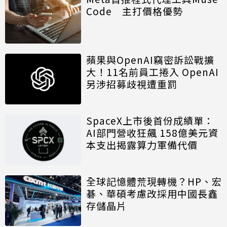
Code 主打價格優勢
蘋果與OpenAI竊密訴訟戰擴
大！11名前員工捲入 OpenAI
另涉招募歧視遭重罰
SpaceX上市後首份成績單：
AI部門營收狂飆 158億美元資
本支出揭露算力軍備代價
全球記憶體荒現轉機？HP、宏
碁、華碩考慮改採用中國長鑫
存儲晶片