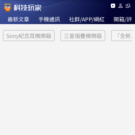
最新文章
手機通訊
社群/APP/網紅
開箱/評
Sony紀念耳機開箱
三星摺疊機開箱
「全新