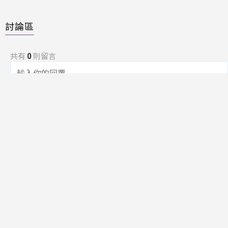
討論區
共有
0
則留言
規範
回覆
還沒有留言，成為第一個發言的人吧！