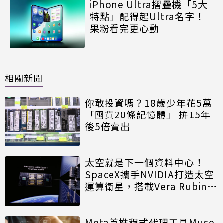
iPhone Ultra摺疊機「5大
特點」配得起Ultra名字！
果粉看完更心動
相關新聞
你敢投資嗎？18歲少年花5萬
「囤貨20條記憶體」 拚15年
後5倍賣出
太空就是下一個資料中心！
SpaceX攜手NVIDIA打造太空
運算衛星，搭載Vera Rubin運
算模組
Meta首推程式代理工具Muse