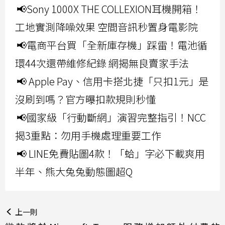
📢Sony 1000X THE COLLEXION耳機開箱！
工地實測降噪效果 空間音訊秒置身電影院
📢電商平台買「全新庫存機」踩雷！電池循
環44次還帶維修紀錄 網揭無良賣家手法
📢 Apple Pay、信用卡搭北捷「只扣1元」是
沒刷到嗎？官方曝扣款規則秒懂
📢國家級「行動斷網」演習完整指引！NCC
揭3重點：勿用手機處理重要工作
📢 LINE免費貼圖4款！「蛤」字必下載爽用
半年、熊大兔兔動態圖超Q
上一則