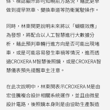
條、標誌顯示即可知曉前方路況，藉此更早
做到提早煞車、變換車道等防衛駕駛操作。
同時，林東閔更說明未來將以「蝴蝶效應」
為發想，將配合以人工智慧進行大數據分
析，藉此預判車輛行進方向是否可能出現堵
車，或是可能容易發生車禍等情況，進而透
過CROXERA M智慧後照鏡，或是CROXERA智
慧儀表預先提醒車主注意。
在此次說明中，林東閔表示CROXERA M是由
宏佳騰複合設計相關系統運作，並且由微星
設計電路，後照鏡本身則是由協助生產製造