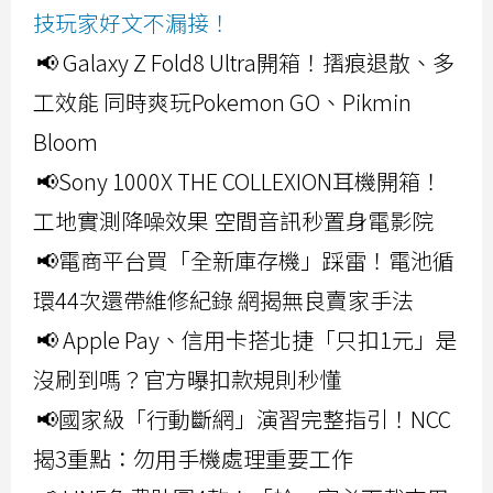
技玩家好文不漏接！
📢 Galaxy Z Fold8 Ultra開箱！摺痕退散、多
工效能 同時爽玩Pokemon GO、Pikmin
Bloom
📢Sony 1000X THE COLLEXION耳機開箱！
工地實測降噪效果 空間音訊秒置身電影院
📢電商平台買「全新庫存機」踩雷！電池循
環44次還帶維修紀錄 網揭無良賣家手法
📢 Apple Pay、信用卡搭北捷「只扣1元」是
沒刷到嗎？官方曝扣款規則秒懂
📢國家級「行動斷網」演習完整指引！NCC
揭3重點：勿用手機處理重要工作