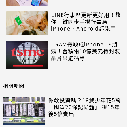
LINE行事曆更新更好用！教
你一鍵同步手機行事曆
iPhone、Android都能用
DRAM奇缺成iPhone 18瓶
頸！台積電10億美元待封裝
晶片只能枯等
相關新聞
你敢投資嗎？18歲少年花5萬
「囤貨20條記憶體」 拚15年
後5倍賣出