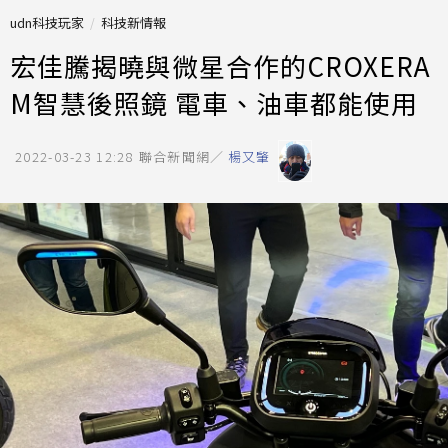
udn科技玩家
科技新情報
宏佳騰揭曉與微星合作的CROXERA
M智慧後照鏡 電車、油車都能使用
2022-03-23 12:28
聯合新聞網／
楊又肇