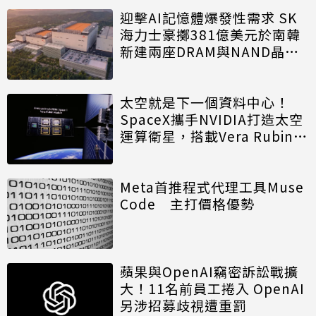
迎擊AI記憶體爆發性需求 SK
海力士豪擲381億美元於南韓
新建兩座DRAM與NAND晶圓
廠
太空就是下一個資料中心！
SpaceX攜手NVIDIA打造太空
運算衛星，搭載Vera Rubin運
算模組
Meta首推程式代理工具Muse
Code 主打價格優勢
蘋果與OpenAI竊密訴訟戰擴
大！11名前員工捲入 OpenAI
另涉招募歧視遭重罰