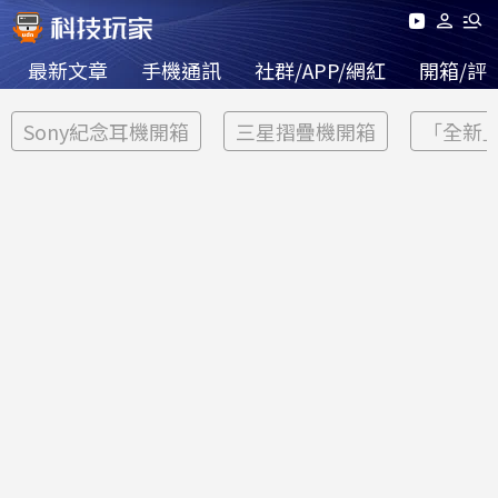
最新文章
手機通訊
社群/APP/網紅
開箱/評
Sony紀念耳機開箱
三星摺疊機開箱
「全新