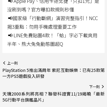
📢 Apple Pay、信用卡搭北捷「只扣1元」是
沒刷到嗎？官方曝扣款規則秒懂
📢國家級「行動斷網」演習完整指引！NCC
揭3重點：勿用手機處理重要工作
📢 LINE免費貼圖4款！「蛤」字必下載爽用
半年、熊大兔兔動態圖超Q
上一則
PlayStation 5推出滿周年 索尼互動娛樂：已有25款第
一方PS5遊戲投入研發
下一則
天璣2000系列將亮相？聯發科證實11/19揭曉「最新
5G行動平台旗艦晶片」