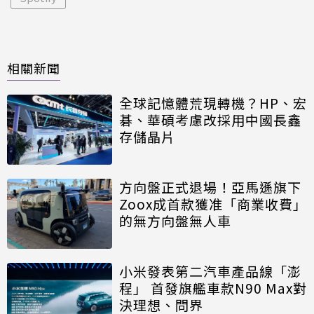
相關新聞
全球記憶體荒現轉機？HP、宏
碁、華碩考慮改採用中國長鑫
存儲晶片
方向盤正式退場！亞馬遜旗下
Zoox成首款獲准「商業收費」
的無方向盤無人車
小米發表第二汽車產品線「澎
程」 首發旗艦車款N90 Max對
決理想、問界