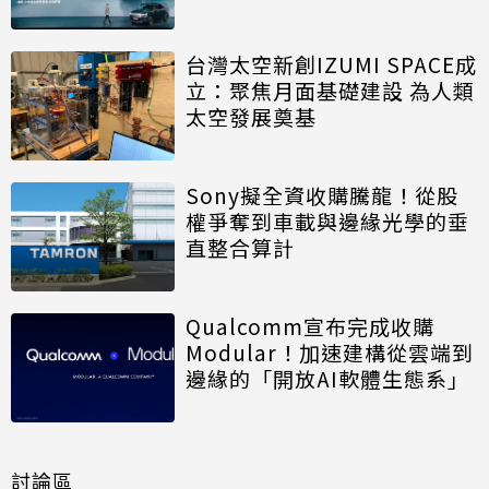
台灣太空新創IZUMI SPACE成
立：聚焦月面基礎建設 為人類
太空發展奠基
Sony擬全資收購騰龍！從股
權爭奪到車載與邊緣光學的垂
直整合算計
Qualcomm宣布完成收購
Modular！加速建構從雲端到
邊緣的「開放AI軟體生態系」
討論區