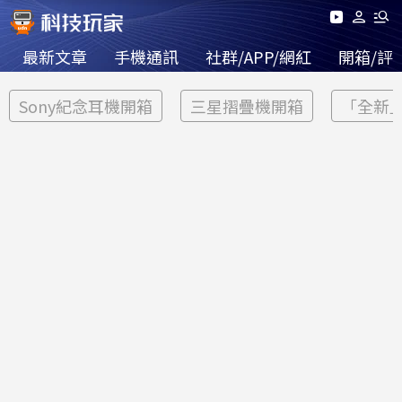
最新文章
手機通訊
社群/APP/網紅
開箱/評
Sony紀念耳機開箱
三星摺疊機開箱
「全新