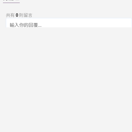
共有
0
則留言
規範
回覆
還沒有留言，成為第一個發言的人吧！