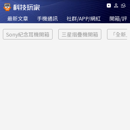
最新文章
手機通訊
社群/APP/網紅
開箱/評
Sony紀念耳機開箱
三星摺疊機開箱
「全新