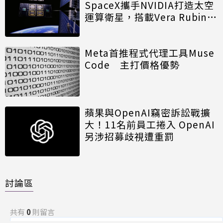
SpaceX攜手NVIDIA打造太空
運算衛星，搭載Vera Rubin運
算模組
Meta首推程式代理工具Muse
Code 主打價格優勢
蘋果與OpenAI竊密訴訟戰擴
大！11名前員工捲入 OpenAI
另涉招募歧視遭重罰
討論區
共有
0
則留言