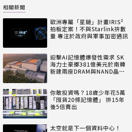
相關新聞
歐洲專屬「星鏈」計畫IRIS²
拍板定案！不與Starlink拚數
量 專注於政府與軍事加密通訊
迎擊AI記憶體爆發性需求 SK
海力士豪擲381億美元於南韓
新建兩座DRAM與NAND晶圓
廠
你敢投資嗎？18歲少年花5萬
「囤貨20條記憶體」 拚15年
後5倍賣出
太空就是下一個資料中心！