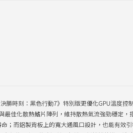
 9070 XT《決勝時刻：黑色行動7》特別版更優化GPU溫度
扇與最佳化散熱鰭片陣列，維持散熱氣流強勁穩定，
壽命；而鋁製背板上的寬大通風口設計，也能有效引