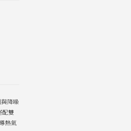
控制與降噪
搭配雙
導熱氣