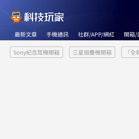
最新文章
手機通訊
社群/APP/網紅
開箱/
Sony紀念耳機開箱
三星摺疊機開箱
「全