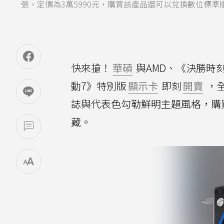
張，定價為3萬5990元，購買該產品還可以兌換數位標準
快來搶！
華碩
與AMD、《決勝時
動7》特別版
顯示卡
即刻
開賣
，全
誌與代表色勾勒鮮明主題風格，購
藏。