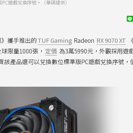
版PC遊戲兌換序號。（華碩提供）
刻》攜手推出的
TUF Gaming
Radeon
RX 9070 XT
《
球限量1000張，
定價
為3萬5990元，外觀採用遊
買該產品還可以兌換數位標準版PC遊戲兌換序號，