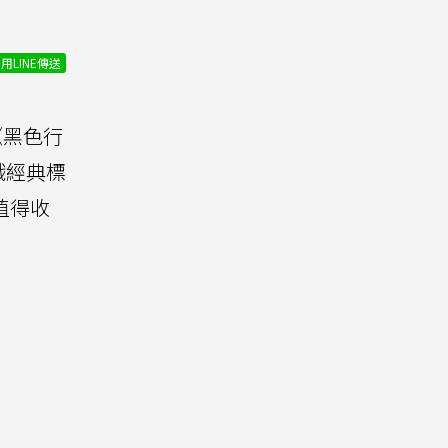
用LINE傳送
黑色行
戲經典標
值得收