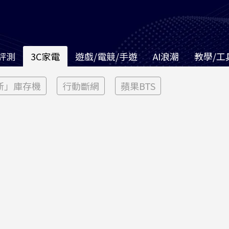
評測
3C家電
遊戲/電競/手遊
AI浪潮
教學/工
新」庫存機
行動斷網
蘋果BTS