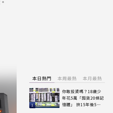
驗。
本日熱門
本周最熱
本月最熱
你敢投資嗎？18歲少
年花5萬「囤貨20條記
憶體」 拚15年後5倍
賣出