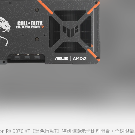
eon RX 9070 XT《黑色行動7》特別版顯示卡即刻開賣，全球限量1