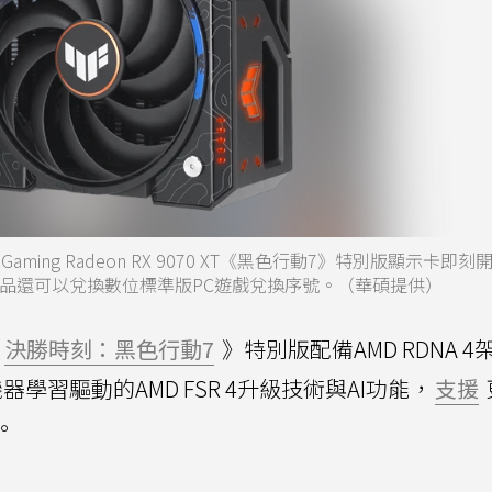
ming Radeon RX 9070 XT《黑色行動7》特別版顯示卡即
該產品還可以兌換數位標準版PC遊戲兌換序號。（華碩提供）
《
決勝時刻：黑色行動7
》特別版配備AMD RDNA 4
學習驅動的AMD FSR 4升級技術與AI功能，
支援
。