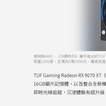
華碩與AMD、《決勝時刻》攜手推出的TUF Ga
限量1000張，定價為3萬5990元，購買
TUF Gaming Radeon RX 9070 XT
16GB顯示記憶體，以及整合全新機器
即時光線追蹤，沉浸體驗有感升級