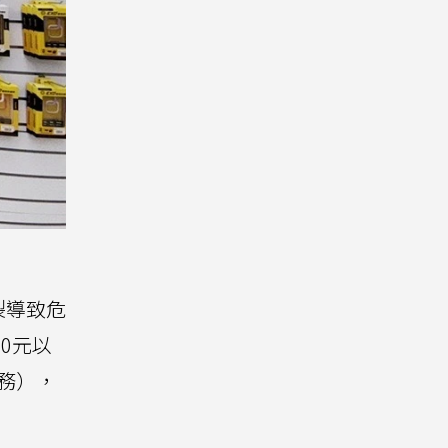
裂導致危
0元以
務），