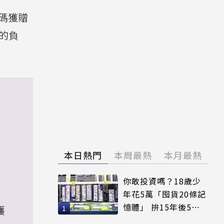
碼獲贈
的負
本日熱門
本周最熱
本月最熱
你敢投資嗎？18歲少
年花5萬「囤貨20條記
憶體」 拚15年後5倍
護
賣出