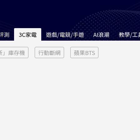
評測
3C家電
遊戲/電競/手遊
AI浪潮
教學/工
新」庫存機
行動斷網
蘋果BTS