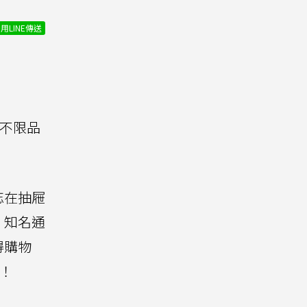
用LINE傳送
動不限品
忘在抽屜
。知名通
得購物
！