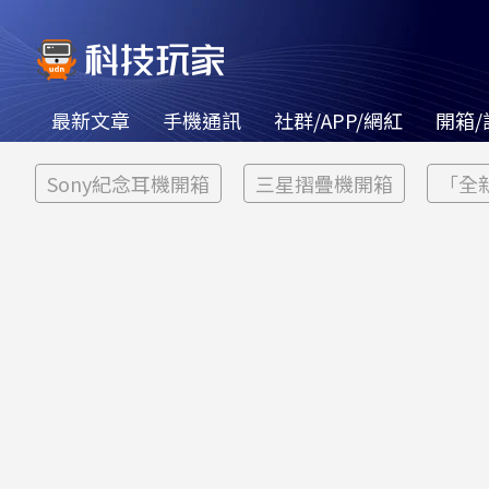
最新文章
手機通訊
社群/APP/網紅
開箱/
Sony紀念耳機開箱
三星摺疊機開箱
「全