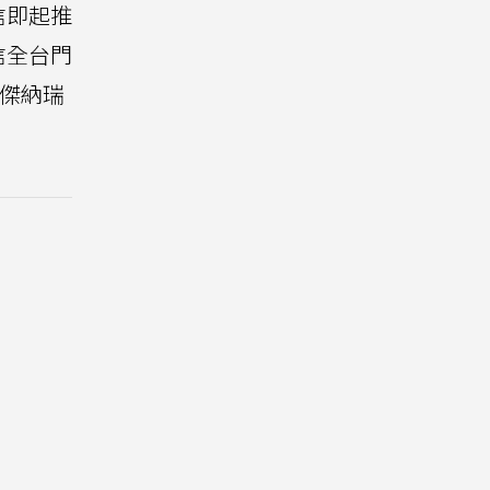
信即起推
信全台門
的傑納瑞
。