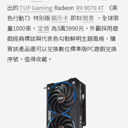
出的
TUF Gaming
Radeon
RX 9070 XT
《黑
色行動7》特別版
顯示卡
即刻
開賣
，全球限
量1000張，
定價
為3萬5990元，外觀採用遊
戲經典標誌與代表色勾勒鮮明主題風格，購
買該產品還可以兌換數位標準版PC遊戲兌換
序號，值得收藏。