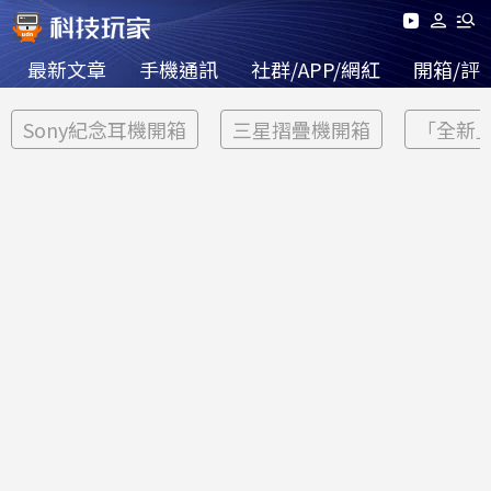
最新文章
手機通訊
社群/APP/網紅
開箱/評
Sony紀念耳機開箱
三星摺疊機開箱
「全新