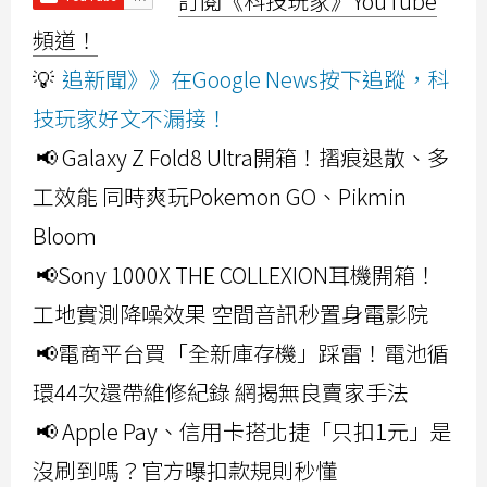
訂閱《科技玩家》YouTube
頻道！
💡
追新聞》》在Google News按下追蹤，科
技玩家好文不漏接！
📢 Galaxy Z Fold8 Ultra開箱！摺痕退散、多
工效能 同時爽玩Pokemon GO、Pikmin
Bloom
📢Sony 1000X THE COLLEXION耳機開箱！
工地實測降噪效果 空間音訊秒置身電影院
📢電商平台買「全新庫存機」踩雷！電池循
環44次還帶維修紀錄 網揭無良賣家手法
📢 Apple Pay、信用卡搭北捷「只扣1元」是
沒刷到嗎？官方曝扣款規則秒懂