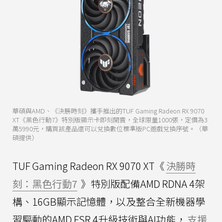
華碩與AMD、《決勝時刻》攜手推出的TUF Gaming Radeon RX 9070
XT《黑色行動7》特別版顯示卡即刻開賣，全球限量1000張，定價為3
萬5990元，購買該產品還可以兌換數位標準版PC遊戲兌換序號。（華
碩提供）
TUF Gaming Radeon RX 9070 XT《
決勝時
刻：黑色行動7
》特別版配備AMD RDNA 4架
構、16GB顯示記憶體，以及整合全新機器學
習驅動的AMD FSR 4升級技術與AI功能，
支援