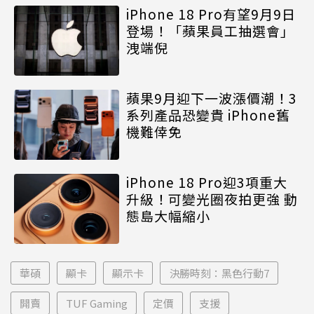
iPhone 18 Pro有望9月9日
登場！「蘋果員工抽選會」
洩端倪
蘋果9月迎下一波漲價潮！3
系列產品恐變貴 iPhone舊
機難倖免
iPhone 18 Pro迎3項重大
升級！可變光圈夜拍更強 動
態島大幅縮小
華碩
顯卡
顯示卡
決勝時刻：黑色行動7
開賣
TUF Gaming
定價
支援