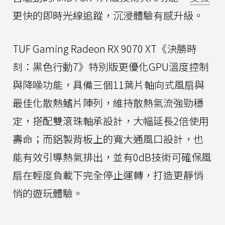
更快的即時光線追蹤，沉浸體驗有感升級。
TUF Gaming Radeon RX 9070 XT《決勝時
刻：黑色行動7》特別版更優化GPU溫度控制
與降噪功能，具備三個11葉片軸向式風扇與
最佳化散熱鰭片陣列，維持散熱氣流強勁穩
定，搭配雙滾珠軸承設計，大幅延長2倍使用
壽命；而鋁製背板上的寬大通風口設計，也
能有效引導熱氣排出，並有0dB技術可確保風
扇在輕度負載下完全停止運轉，打造更靜悄
悄的遊玩體驗。