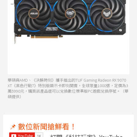
華碩與AMD、《決勝時刻》攜手推出的TUF Gaming Radeon RX 9070
XT《黑色行動7》特別版顯示卡即刻開賣，全球限量1000張，定價為3
萬5990元，購買該產品還可以兌換數位標準版PC遊戲兌換序號。（華
碩提供）
📌 數位新聞搶鮮看！