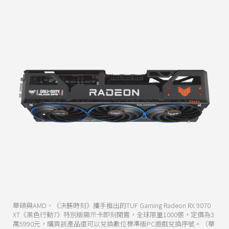
華碩與AMD、《決勝時刻》攜手推出的TUF Gaming Radeon RX 9070
XT《黑色行動7》特別版顯示卡即刻開賣，全球限量1000張，定價為3
萬5990元，購買該產品還可以兌換數位標準版PC遊戲兌換序號。（華