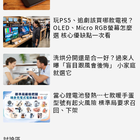
玩PS5、追劇該買哪款電視？
OLED、Micro RGB螢幕怎麼
選 核心優缺點一次看
洗烘分開還是合一好？過來人
曝「盲目跟風會後悔」 小家庭
就選它
當心鋰電池發熱…七款暖手蛋
型號有起火風險 標準局要求召
回、下架
討論區