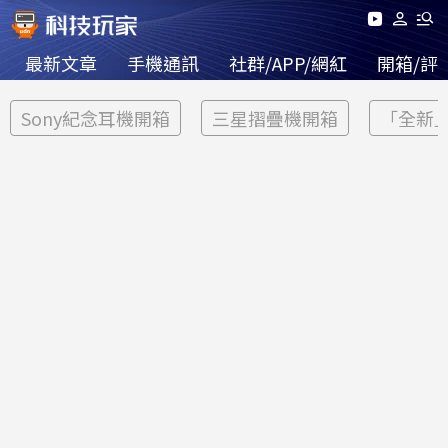
最新文章
手機通訊
社群/APP/網紅
開箱/評
Sony紀念耳機開箱
三星摺疊機開箱
「全新