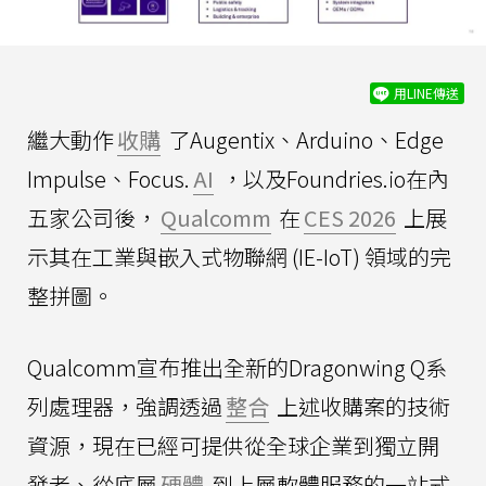
用LINE傳送
繼大動作
收購
了Augentix、Arduino、Edge
Impulse、Focus.
AI
，以及Foundries.io在內
五家公司後，
Qualcomm
在
CES 2026
上展
示其在工業與嵌入式物聯網 (IE-IoT) 領域的完
整拼圖。
Qualcomm宣布推出全新的Dragonwing Q系
列處理器，強調透過
整合
上述收購案的技術
資源，現在已經可提供從全球企業到獨立開
發者、從底層
硬體
到上層軟體服務的一站式