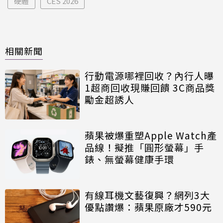
硬體
CES 2026
相關新聞
行動電源哪裡回收？內行人曝
1超商回收現賺回饋 3C商品獎
勵金超誘人
蘋果被爆重塑Apple Watch產
品線！擬推「圓形螢幕」手
錶、無螢幕健康手環
有線耳機文藝復興？網列3大
優點讚爆：蘋果原廠才590元