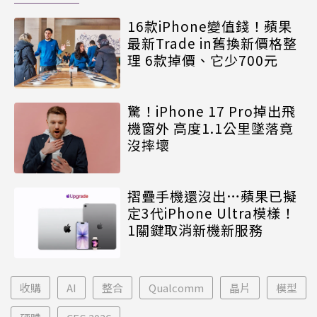
16款iPhone變值錢！蘋果
最新Trade in舊換新價格整
理 6款掉價、它少700元
驚！iPhone 17 Pro掉出飛
機窗外 高度1.1公里墜落竟
沒摔壞
摺疊手機還沒出…蘋果已擬
定3代iPhone Ultra模樣！
1關鍵取消新機新服務
收購
AI
整合
Qualcomm
晶片
模型