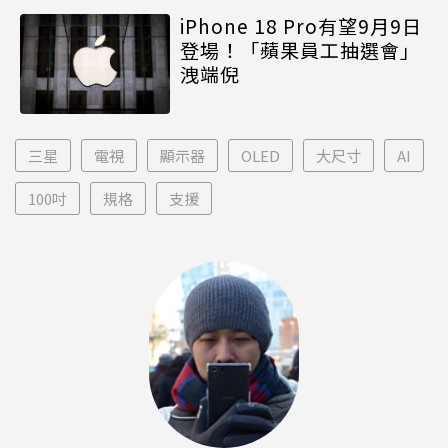
iPhone 18 Pro有望9月9日
登場！「蘋果員工抽選會」
洩端倪
三星
電視
顯示器
OLED
大尺寸
AI
100吋
規格
支援