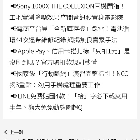
📢Sony 1000X THE COLLEXION耳機開箱！
工地實測降噪效果 空間音訊秒置身電影院
📢電商平台買「全新庫存機」踩雷！電池循
環44次還帶維修紀錄 網揭無良賣家手法
📢 Apple Pay、信用卡搭北捷「只扣1元」是
沒刷到嗎？官方曝扣款規則秒懂
📢國家級「行動斷網」演習完整指引！NCC
揭3重點：勿用手機處理重要工作
📢 LINE免費貼圖4款！「蛤」字必下載爽用
半年、熊大兔兔動態圖超Q
上一則