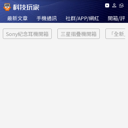
最新文章
手機通訊
社群/APP/網紅
開箱/評
Sony紀念耳機開箱
三星摺疊機開箱
「全新