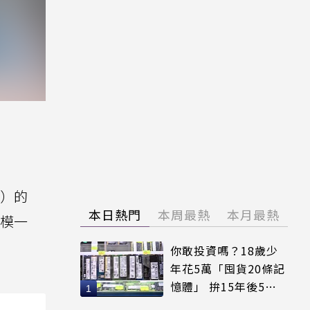
）的
本日熱門
本周最熱
本月最熱
一模一
你敢投資嗎？18歲少
年花5萬「囤貨20條記
憶體」 拚15年後5倍
賣出