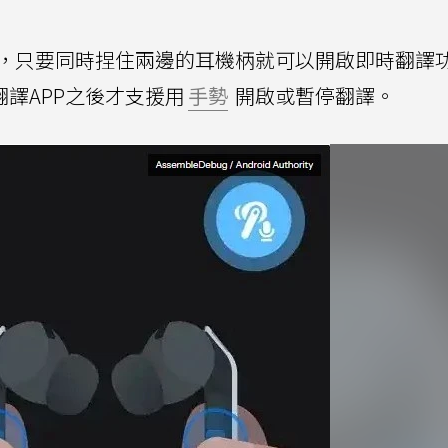
操作手機，只要同時捏住兩邊的耳機柄就可以開啟即時翻譯
譯APP之後才支援用
手勢
開啟或暫停翻譯。