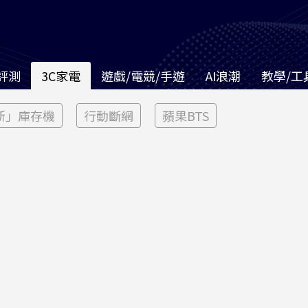
評測
3C家電
遊戲/電競/手遊
AI浪潮
教學/工
新」庫存機
行動斷網
蘋果BTS