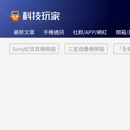
最新文章
手機通訊
社群/APP/網紅
開箱/
Sony紀念耳機開箱
三星摺疊機開箱
「全