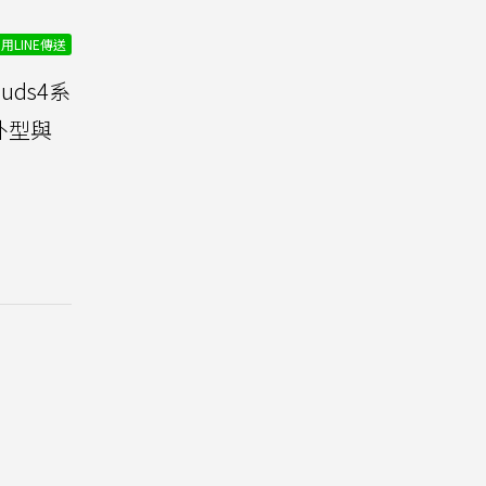
用LINE傳送
uds4系
的外型與