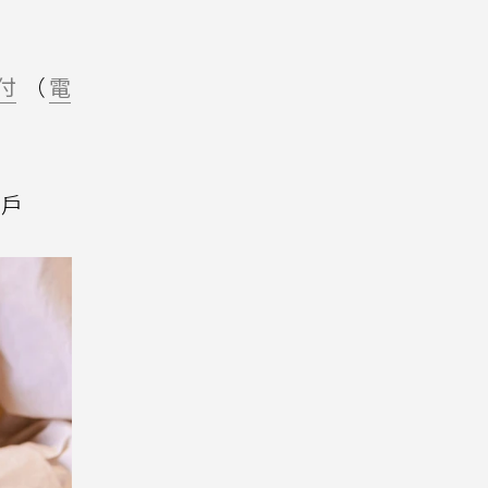
付
（
電
帳戶