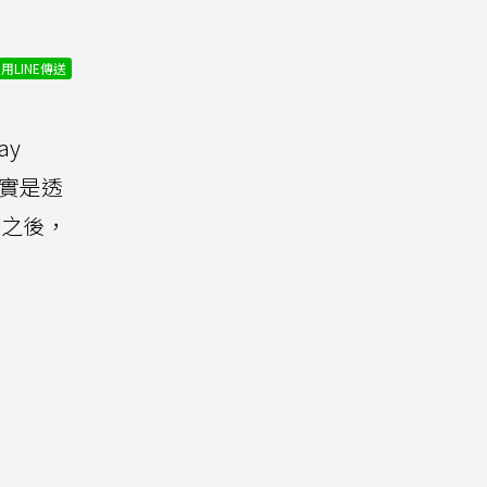
用LINE傳送
ay
其實是透
上線之後，