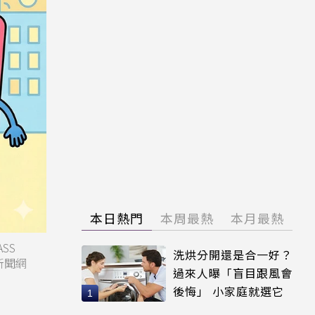
本日熱門
本周最熱
本月最熱
SS
洗烘分開還是合一好？
新聞網
過來人曝「盲目跟風會
後悔」 小家庭就選它