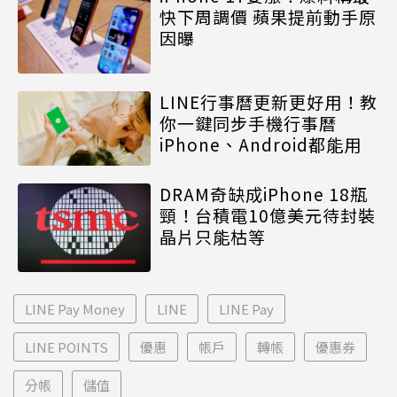
快下周調價 蘋果提前動手原
因曝
LINE行事曆更新更好用！教
你一鍵同步手機行事曆
iPhone、Android都能用
DRAM奇缺成iPhone 18瓶
頸！台積電10億美元待封裝
晶片只能枯等
LINE Pay Money
LINE
LINE Pay
LINE POINTS
優惠
帳戶
轉帳
優惠券
分帳
儲值