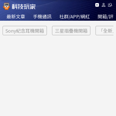
最新文章
手機通訊
社群/APP/網紅
開箱/評
Sony紀念耳機開箱
三星摺疊機開箱
「全新