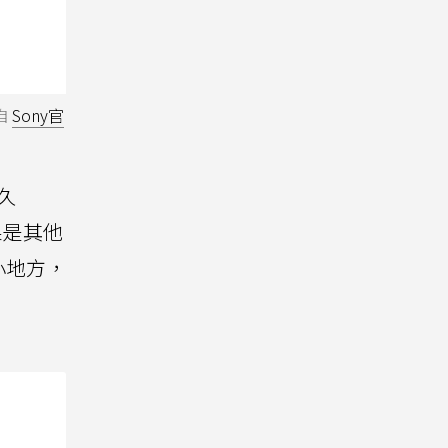
自
Sony官
久
果是其他
小地方，