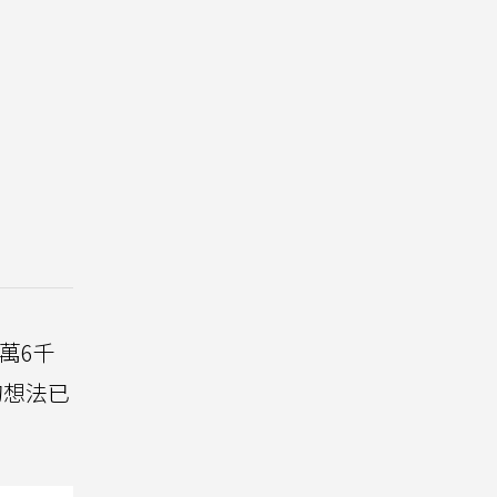
萬6千
的想法已