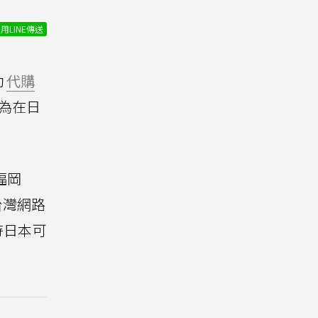
用LINE傳送
助
代購
為在日
福岡
在台灣網路
待日本可