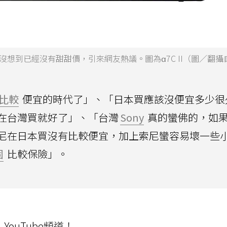
想到已經沒有甜甜價，引來網友熱議。圖為α7C II（圖／翻攝
比較
便宜的時代了」、「日本買應該沒便宜多少很
在台灣買就好了」、「台灣
Sony
真的蠻佛的，如
尼在日本買沒有比較便宜，加上索尼蠻容易壞一些
固
比較保險」。
ouTube頻道！