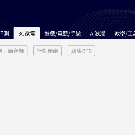
評測
3C家電
遊戲/電競/手遊
AI浪潮
教學/工
新」庫存機
行動斷網
蘋果BTS