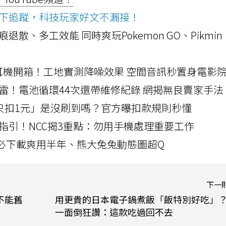
ws按下追蹤，科技玩家好文不漏接！
a開箱！摺痕退散、多工效能 同時爽玩Pokemon GO、Pikmin
LLEXION耳機開箱！工地實測降噪效果 空間音訊秒置身電影
雷！電池循環44次還帶維修紀錄 網揭無良賣家手法
北捷「只扣1元」是沒刷到嗎？官方曝扣款規則秒懂
指引！NCC揭3重點：勿用手機處理重要工作
」字必下載爽用半年、熊大兔兔動態圖超Q
下一
o不能舊
用更貴的日本電子鍋煮飯「飯特別好吃」
一面倒狂讚：這款吃過回不去