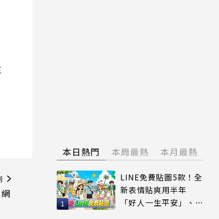
院
本日熱門
本周最熱
本月最熱
LINE免費貼圖5款！全
則
新表情貼爽用半年
？網
「好人一生平安」、
「好熱」必用