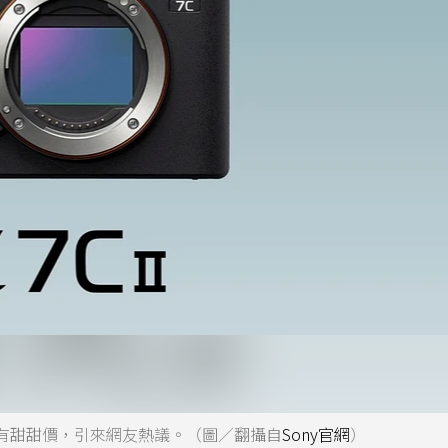
有甜甜價，引來網友熱議。（圖／翻攝自
Sony官網
）