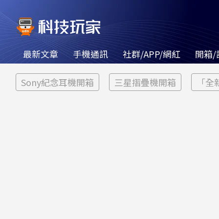
最新文章
手機通訊
社群/APP/網紅
開箱/
Sony紀念耳機開箱
三星摺疊機開箱
「全