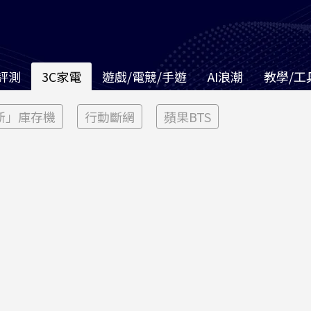
評測
3C家電
遊戲/電競/手遊
AI浪潮
教學/工
新」庫存機
行動斷網
蘋果BTS