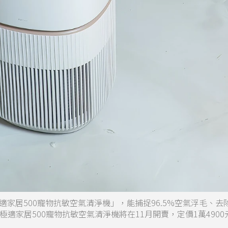
家居500寵物抗敏空氣清淨機」，能捕捉96.5%空氣浮毛、去
適家居500寵物抗敏空氣清淨機將在11月開賣，定價1萬4900