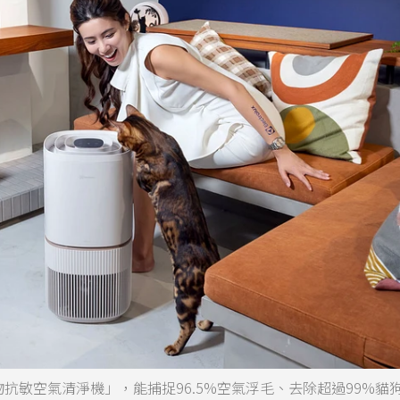
抗敏空氣清淨機」，能捕捉96.5%空氣浮毛、去除超過99%貓