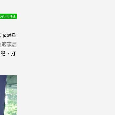
用LINE傳送
居家過敏
極適家居
氣體，打