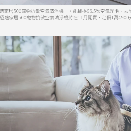
家居500寵物抗敏空氣清淨機」，能捕捉96.5%空氣浮毛、去
適家居500寵物抗敏空氣清淨機將在11月開賣，定價1萬4900