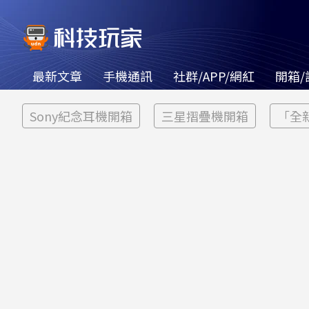
最新文章
手機通訊
社群/APP/網紅
開箱/
Sony紀念耳機開箱
三星摺疊機開箱
「全