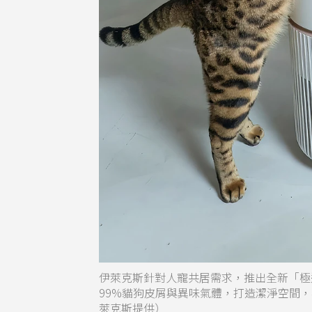
伊萊克斯針對人寵共居需求，推出全新「極適
99%貓狗皮屑與異味氣體，打造潔淨空間，極
萊克斯提供）