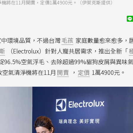
機將在11月開賣，定價1萬4900元。（伊萊克斯提供）
家中環境品質，不過台灣
毛孩
家庭數量愈來愈多，
斯
（Electrolux）針對人寵共居需求，推出全新「
捉96.5%空氣浮毛、去除超過99%貓狗皮屑與異味
敏空氣清淨機將在11月
開賣
，
定價
1萬4900元。