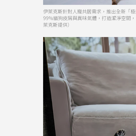
伊萊克斯針對人寵共居需求，推出全新「極適
99%貓狗皮屑與異味氣體，打造潔淨空間，極
萊克斯提供）