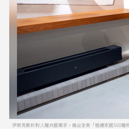
伊萊克斯針對人寵共居需求，推出全新「極適家居500寵物