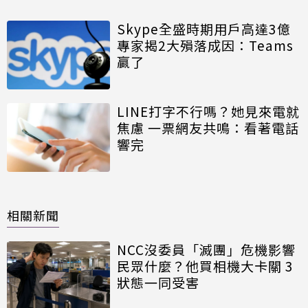
Skype全盛時期用戶高達3億
專家揭2大殞落成因：Teams
贏了
LINE打字不行嗎？她見來電就
焦慮 一票網友共鳴：看著電話
響完
相關新聞
NCC沒委員「滅團」危機影響
民眾什麼？他買相機大卡關 3
狀態一同受害