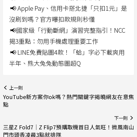
📢 Apple Pay、信用卡搭北捷「只扣1元」是
沒刷到嗎？官方曝扣款規則秒懂
📢國家級「行動斷網」演習完整指引！NCC
揭3重點：勿用手機處理重要工作
📢 LINE免費貼圖4款！「蛤」字必下載爽用
半年、熊大兔兔動態圖超Q
上一則
YouTube新方案你ok嗎？熱門關鍵字揭曉網友在意焦
點
下一則
三星Z Fold7｜Z Flip7預購取機首日人氣旺！微風南山
門市頭香凌晨3點就排隊