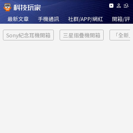
最新文章
手機通訊
社群/APP/網紅
開箱/評
Sony紀念耳機開箱
三星摺疊機開箱
「全新