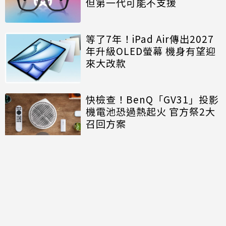
但第一代可能不支援
等了7年！iPad Air傳出2027
年升級OLED螢幕 機身有望迎
來大改款
快檢查！BenQ「GV31」投影
機電池恐過熱起火 官方祭2大
召回方案
討論區
共有
0
則留言