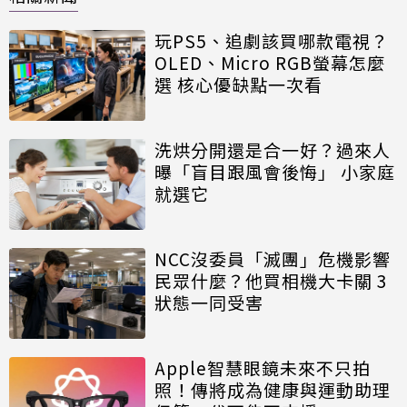
玩PS5、追劇該買哪款電視？
OLED、Micro RGB螢幕怎麼
選 核心優缺點一次看
洗烘分開還是合一好？過來人
曝「盲目跟風會後悔」 小家庭
就選它
NCC沒委員「滅團」危機影響
民眾什麼？他買相機大卡關 3
狀態一同受害
Apple智慧眼鏡未來不只拍
照！傳將成為健康與運動助理