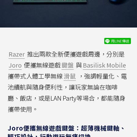
用LINE傳送
Razer
推出兩款全新便攜遊戲周邊，分別是
Joro
便攜無線遊戲
鍵盤
與
Basilisk Mobile
攜帶式人體工學無線
滑鼠
，強調輕量化、電
池續航與隨身便利性，讓玩家無論在咖啡
廳、飯店，或是LAN Party等場合，都能隨身
攜帶使用。
Joro便攜無線遊戲鍵盤：超薄機械鍵軸、
輕巧設計，行動遊玩無痛切換