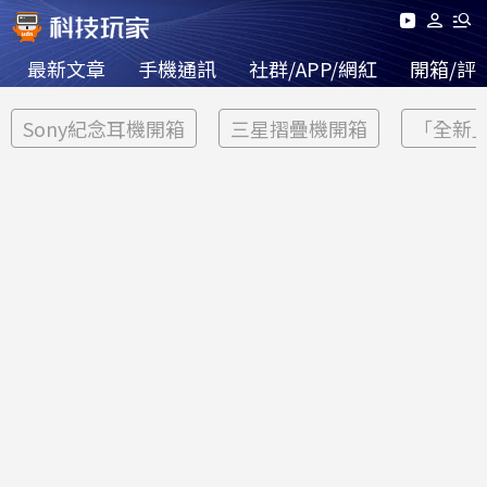
最新文章
手機通訊
社群/APP/網紅
開箱/評
Sony紀念耳機開箱
三星摺疊機開箱
「全新