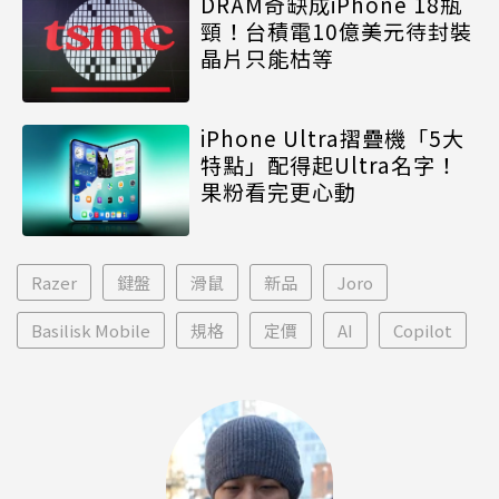
DRAM奇缺成iPhone 18瓶
頸！台積電10億美元待封裝
晶片只能枯等
iPhone Ultra摺疊機「5大
特點」配得起Ultra名字！
果粉看完更心動
Razer
鍵盤
滑鼠
新品
Joro
Basilisk Mobile
規格
定價
AI
Copilot