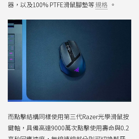
器，以及100% PTFE滑鼠腳墊等
規格
。
而點擊結構同樣使用第三代Razer光學滑鼠按
鍵軸，具備高達9000萬次點擊使用壽命與0.2
毫秒回應速度，無線連線部分則可切換藍牙