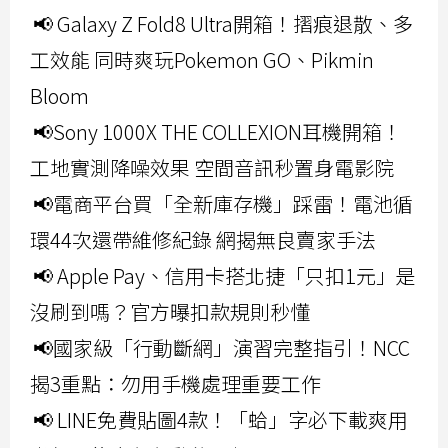
📢 Galaxy Z Fold8 Ultra開箱！摺痕退散、多
工效能 同時爽玩Pokemon GO、Pikmin
Bloom
📢Sony 1000X THE COLLEXION耳機開箱！
工地實測降噪效果 空間音訊秒置身電影院
📢電商平台買「全新庫存機」踩雷！電池循
環44次還帶維修紀錄 網揭無良賣家手法
📢 Apple Pay、信用卡搭北捷「只扣1元」是
沒刷到嗎？官方曝扣款規則秒懂
📢國家級「行動斷網」演習完整指引！NCC
揭3重點：勿用手機處理重要工作
📢 LINE免費貼圖4款！「蛤」字必下載爽用