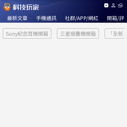
最新文章
手機通訊
社群/APP/網紅
開箱/評
Sony紀念耳機開箱
三星摺疊機開箱
「全新