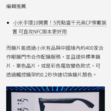
編輯推薦
小米手環10開賣！5亮點當千元高CP穿戴裝
置 可直攻NFC版本更好用
而鏡片能透過小米有品與中國境內約400家合
作眼鏡門市合作配鏡服務，並且提供標準鏡
片、單色晶片，或是彩色電致變色款式，可
透過觸控鏡架約0.2秒快速切換鏡片顏色。