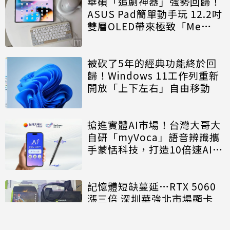
華碩「追劇神器」強勢回歸！
ASUS Pad簡單動手玩 12.2吋
雙層OLED帶來極致「Me
Time」
被砍了5年的經典功能終於回
歸！Windows 11工作列重新
開放「上下左右」自由移動
搶進實體AI市場！台灣大哥大
自研「myVoca」語音辨識攜
手蒙恬科技，打造10倍速AI錄
音神器
記憶體短缺蔓延…RTX 5060
漲三倍 深圳華強北市場顯卡
「一日一價」