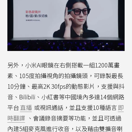
另外，小米AI眼鏡在右側搭載一組1200萬畫
素、105度拍攝視角的拍攝鏡頭，可錄製最長
10分鐘、最高2K 30fps的動態影片，支援與抖
音、Bilibili、小紅書等中國境內多達14個網路
平台
直播
或視訊通話，並且支援10種語言
即
時翻譯
、會議錄音摘要等功能，並且可透過
內建5組麥克風進行收音，以及藉由雙擴音喇