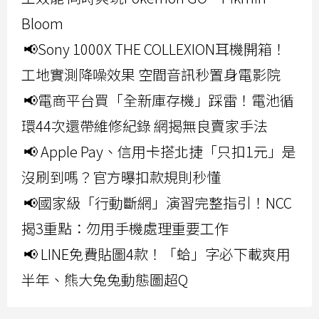
Bloom
📢Sony 1000X THE COLLEXION耳機開箱！
工地實測降噪效果 空間音訊秒置身電影院
📢電商平台買「全新庫存機」踩雷！電池循
環44次還帶維修紀錄 網揭無良賣家手法
📢 Apple Pay、信用卡搭北捷「只扣1元」是
沒刷到嗎？官方曝扣款規則秒懂
📢國家級「行動斷網」演習完整指引！NCC
揭3重點：勿用手機處理重要工作
📢 LINE免費貼圖4款！「蛤」字必下載爽用
半年、熊大兔兔動態圖超Q