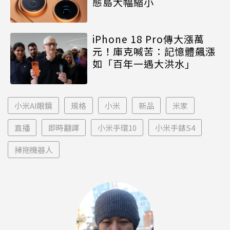
態島大幅縮小
iPhone 18 Pro傳大漲萬
元！庫克喊苦：記憶體飆漲
如「百年一遇大洪水」
小米AI眼鏡
規格
小米
新品
米家
直播
即時翻譯
小米手環10
小米手錶S4
掃拖機器人