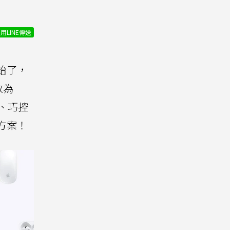
用LINE傳送
始了，
改為
盤、巧控
方案！