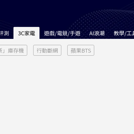
評測
3C家電
遊戲/電競/手遊
AI浪潮
教學/工
新」庫存機
行動斷網
蘋果BTS