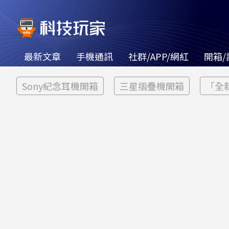
最新文章
手機通訊
社群/APP/網紅
開箱/
Sony紀念耳機開箱
三星摺疊機開箱
「全