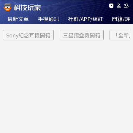
最新文章
手機通訊
社群/APP/網紅
開箱/評
Sony紀念耳機開箱
三星摺疊機開箱
「全新