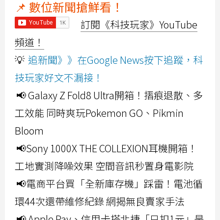
📌 數位新聞搶鮮看！
訂閱《科技玩家》YouTube
頻道！
💡
追新聞》》在Google News按下追蹤，科
技玩家好文不漏接！
📢 Galaxy Z Fold8 Ultra開箱！摺痕退散、多
工效能 同時爽玩Pokemon GO、Pikmin
Bloom
📢Sony 1000X THE COLLEXION耳機開箱！
工地實測降噪效果 空間音訊秒置身電影院
📢電商平台買「全新庫存機」踩雷！電池循
環44次還帶維修紀錄 網揭無良賣家手法
📢 Apple Pay、信用卡搭北捷「只扣1元」是