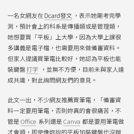
一名女網友在
Dcard發文
，表示她剛考完學
測，預計會上的科系是傳播類或是管理類，
她想要買「平板」上大學，因為大學上課很
多講義是電子檔，也需要用來做備審資料。
但家人提議買筆電比較好，她認為平板也能
裝鍵盤
打字
，並無不方便，目前未與家人達
成共識，對此詢問網友們的意見。
此文一出，不少網友推薦買筆電，「備審資
料一定要用筆電，否則妳真的會很痛苦，不
管是
Office
系列還是
Canva
都是要用筆電做
才會順，即使像妳說的平板加裝鍵盤也沒辦