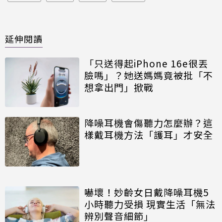
延伸閱讀
「只送得起iPhone 16e很丟
臉嗎」？她送媽媽竟被批「不
想拿出門」掀戰
降噪耳機會傷聽力怎麼辦？這
樣戴耳機方法「護耳」才安全
嚇壞！妙齡女日戴降噪耳機5
小時聽力受損 現實生活「無法
辨別聲音細節」