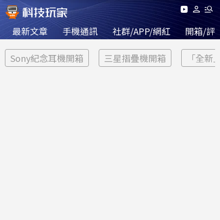
最新文章
手機通訊
社群/APP/網紅
開箱/評
Sony紀念耳機開箱
三星摺疊機開箱
「全新