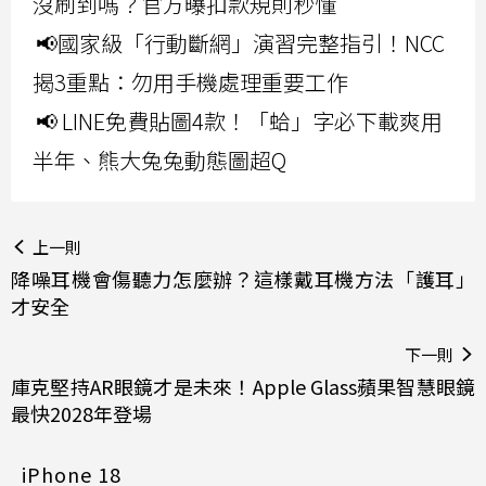
沒刷到嗎？官方曝扣款規則秒懂
📢國家級「行動斷網」演習完整指引！NCC
揭3重點：勿用手機處理重要工作
📢 LINE免費貼圖4款！「蛤」字必下載爽用
半年、熊大兔兔動態圖超Q
上一則
降噪耳機會傷聽力怎麼辦？這樣戴耳機方法「護耳」
才安全
下一則
庫克堅持AR眼鏡才是未來！Apple Glass蘋果智慧眼鏡
最快2028年登場
iPhone 18