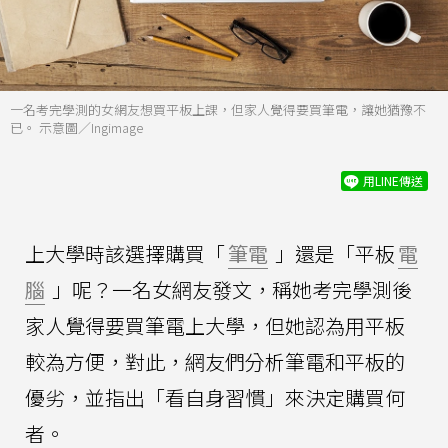
一名考完學測的女網友想買平板上課，但家人覺得要買筆電，讓她猶豫不
已。 示意圖／Ingimage
用LINE傳送
上大學時該選擇購買「
筆電
」還是「平板
電
腦
」呢？一名女網友發文，稱她考完學測後
家人覺得要買筆電上大學，但她認為用平板
較為方便，對此，網友們分析筆電和平板的
優劣，並指出「看自身習慣」來決定購買何
者。