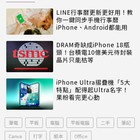
LINE行事曆更新更好用！教
你一鍵同步手機行事曆
iPhone、Android都能用
DRAM奇缺成iPhone 18瓶
頸！台積電10億美元待封裝
晶片只能枯等
iPhone Ultra摺疊機「5大
特點」配得起Ultra名字！
果粉看完更心動
筆電
平板
電腦
平板電腦
二手
筆記
Canva
打字
紙本
Office