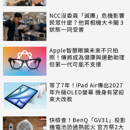
NCC沒委員「滅團」危機影響
民眾什麼？他買相機大卡關 3
狀態一同受害
Apple智慧眼鏡未來不只拍
照！傳將成為健康與運動助理
但第一代可能不支援
等了7年！iPad Air傳出2027
年升級OLED螢幕 機身有望迎
來大改款
快檢查！BenQ「GV31」投影
機電池恐過熱起火 官方祭2大