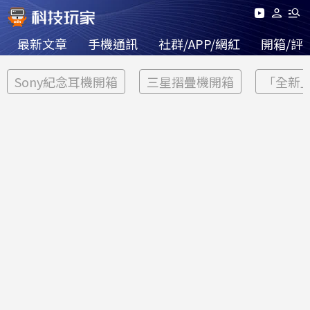
最新文章
手機通訊
社群/APP/網紅
開箱/評
Sony紀念耳機開箱
三星摺疊機開箱
「全新