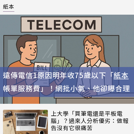
紙本
遠傳電信1原因明年收75歲以下「
紙本
帳單服務費」！網批小氣、他卻曝合理
上大學「買筆電還是平板電
腦」？過來人分析優劣：做報
告沒有它很痛苦