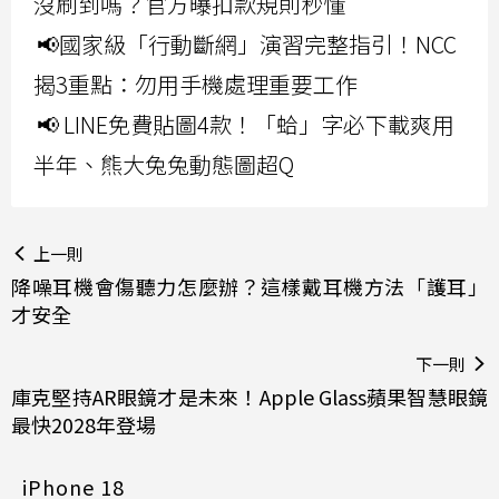
沒刷到嗎？官方曝扣款規則秒懂
📢國家級「行動斷網」演習完整指引！NCC
揭3重點：勿用手機處理重要工作
📢 LINE免費貼圖4款！「蛤」字必下載爽用
半年、熊大兔兔動態圖超Q
上一則
降噪耳機會傷聽力怎麼辦？這樣戴耳機方法「護耳」
才安全
下一則
庫克堅持AR眼鏡才是未來！Apple Glass蘋果智慧眼鏡
最快2028年登場
iPhone 18