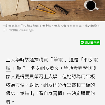
一名考完學測的女網友想買平板上課，但家人覺得要買筆電，讓她猶豫不
已。 示意圖／Ingimage
用LINE傳送
上大學時該選擇購買「
筆電
」還是「平板
電
腦
」呢？一名女網友發文，稱她考完學測後
家人覺得要買筆電上大學，但她認為用平板
較為方便，對此，網友們分析筆電和平板的
優劣，並指出「看自身習慣」來決定購買何
者。