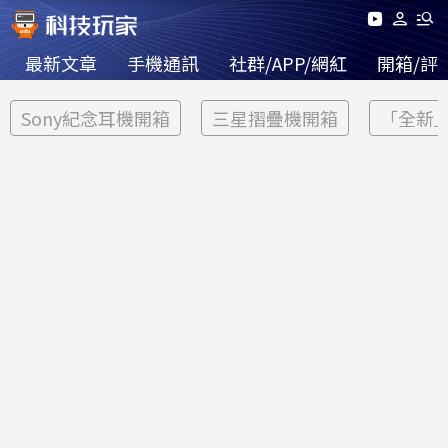
最新文章
手機通訊
社群/APP/網紅
開箱/評
Sony紀念耳機開箱
三星摺疊機開箱
「全新