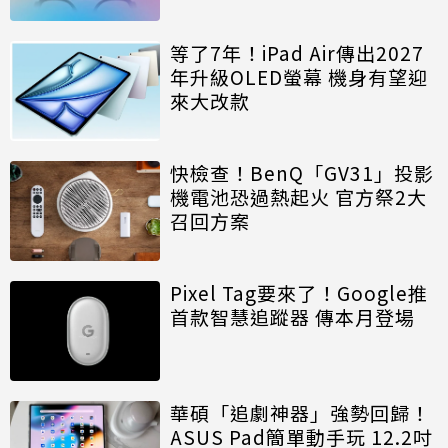
等了7年！iPad Air傳出2027
年升級OLED螢幕 機身有望迎
來大改款
快檢查！BenQ「GV31」投影
機電池恐過熱起火 官方祭2大
召回方案
Pixel Tag要來了！Google推
首款智慧追蹤器 傳本月登場
華碩「追劇神器」強勢回歸！
ASUS Pad簡單動手玩 12.2吋