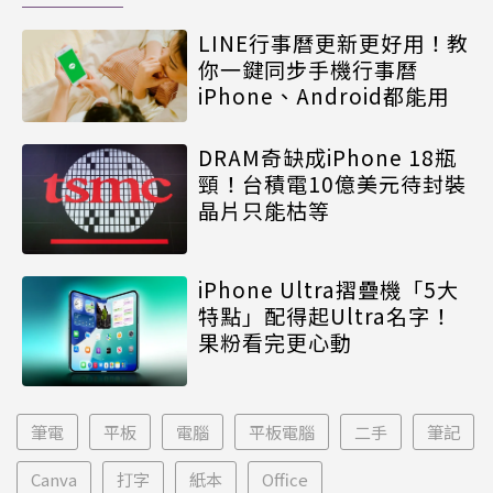
LINE行事曆更新更好用！教
你一鍵同步手機行事曆
iPhone、Android都能用
DRAM奇缺成iPhone 18瓶
頸！台積電10億美元待封裝
晶片只能枯等
iPhone Ultra摺疊機「5大
特點」配得起Ultra名字！
果粉看完更心動
筆電
平板
電腦
平板電腦
二手
筆記
Canva
打字
紙本
Office