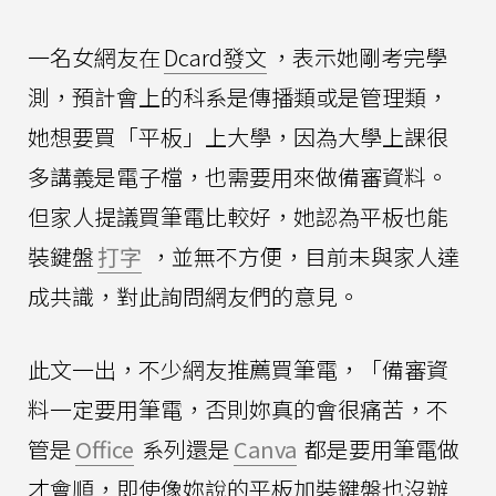
一名女網友在
Dcard發文
，表示她剛考完學
測，預計會上的科系是傳播類或是管理類，
她想要買「平板」上大學，因為大學上課很
多講義是電子檔，也需要用來做備審資料。
但家人提議買筆電比較好，她認為平板也能
裝鍵盤
打字
，並無不方便，目前未與家人達
成共識，對此詢問網友們的意見。
此文一出，不少網友推薦買筆電，「備審資
料一定要用筆電，否則妳真的會很痛苦，不
管是
Office
系列還是
Canva
都是要用筆電做
才會順，即使像妳說的平板加裝鍵盤也沒辦