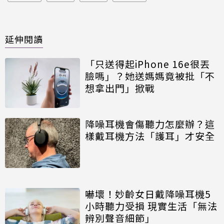
延伸閱讀
「只送得起iPhone 16e很丟
臉嗎」？她送媽媽竟被批「不
想拿出門」掀戰
降噪耳機會傷聽力怎麼辦？這
樣戴耳機方法「護耳」才安全
嚇壞！妙齡女日戴降噪耳機5
小時聽力受損 現實生活「無法
辨別聲音細節」