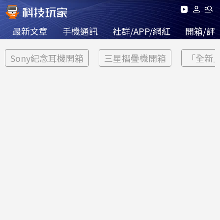
最新文章
手機通訊
社群/APP/網紅
開箱/評
Sony紀念耳機開箱
三星摺疊機開箱
「全新