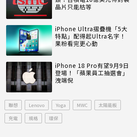
晶片只能枯等
iPhone Ultra摺疊機「5大
特點」配得起Ultra名字！
果粉看完更心動
iPhone 18 Pro有望9月9日
登場！「蘋果員工抽選會」
洩端倪
聯想
Lenovo
Yoga
MWC
太陽能板
充電
規格
環保