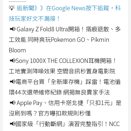
💡
追新聞》》在Google News按下追蹤，科
技玩家好文不漏接！
📢 Galaxy Z Fold8 Ultra開箱！摺痕退散、多
工效能 同時爽玩Pokemon GO、Pikmin
Bloom
📢Sony 1000X THE COLLEXION耳機開箱！
工地實測降噪效果 空間音訊秒置身電影院
📢電商平台買「全新庫存機」踩雷！電池循
環44次還帶維修紀錄 網揭無良賣家手法
📢 Apple Pay、信用卡搭北捷「只扣1元」是
沒刷到嗎？官方曝扣款規則秒懂
📢國家級「行動斷網」演習完整指引！NCC