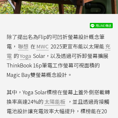
用LINE傳送
除了提出名為Flip的可凹折螢幕設計概念筆
電，
聯想
在
MWC
2025更宣布能以太陽能
充
電
的
Yoga
Solar，以及透過可拆卸螢幕擴展
ThinkBook 16p筆電工作螢幕可視面積的
Magic Bay雙螢幕概念設計。
其中，Yoga Solar標榜在螢幕上蓋外側搭載轉
換率高達24%的
太陽能板
，並且透過背接觸
電池設計讓充電效率大幅提升，標榜能在20