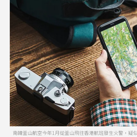
南韓釜山航空今年1月從釜山飛往香港航班發生火警，疑