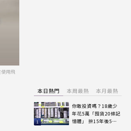
在使用飛
本日熱門
本周最熱
本月最熱
你敢投資嗎？18歲少
年花5萬「囤貨20條記
憶體」 拚15年後5倍
賣出