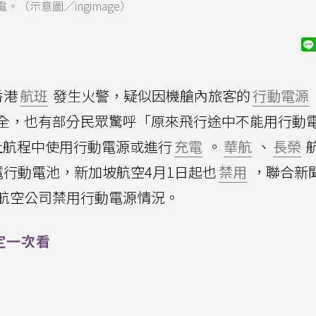
示意圖／ingimage）
香港
航班
發生火警，疑似因機艙內旅客的
行動電源
全，也有部分民眾驚呼「原來飛行途中不能用行動
止航程中使用行動電源或進行
充電
。
華航
、
長榮
電行動電池，新加坡航空4月1日起也
禁用
，聯合新
航空公司禁用行動電源情況。
定一次看