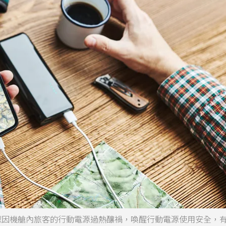
似因機艙內旅客的行動電源過熱釀禍，喚醒行動電源使用安全，