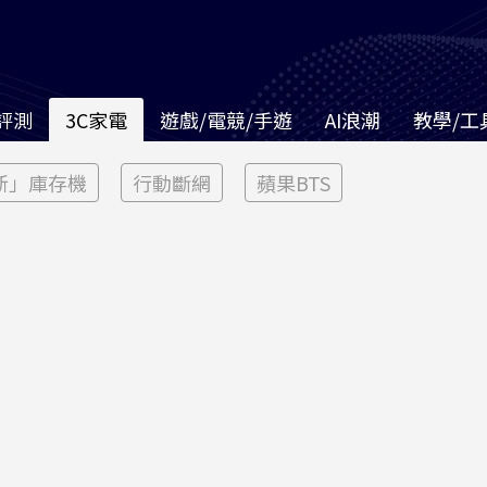
評測
3C家電
遊戲/電競/手遊
AI浪潮
教學/工
新」庫存機
行動斷網
蘋果BTS