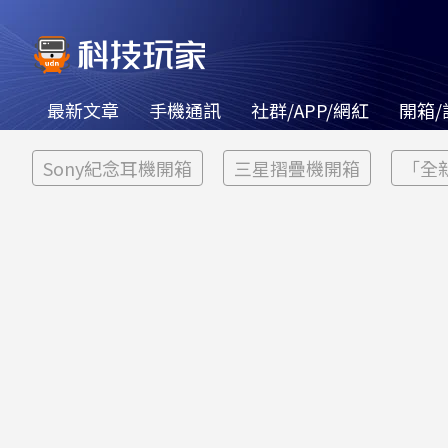
最新文章
手機通訊
社群/APP/網紅
開箱/
Sony紀念耳機開箱
三星摺疊機開箱
「全