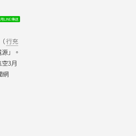
用LINE傳送
（
行充
電源」。
航空3月
聞網