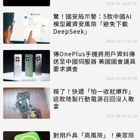
2026-01-22 07:21
驚！國安局示警：5款中國AI
模型藏資安風險「避免下載
DeepSeek」
2025-11-17 01:16
傳OnePlus手機將用戶資料傳
送至中國伺服器 美國國會議員
要求調查
2025-07-02 07:38
糗了！快遞「怕一收就爆炸」
這款陸製行動電源召回沒人敢
拿
2025-06-24 11:20
對用戶具「高風險」！美眾院