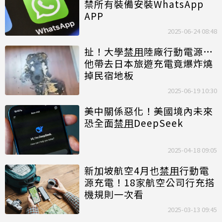
禁所有裝備安裝WhatsApp
APP
2025-06-24 08:48
扯！大學
禁用
陸廠行動電源…
他帶去日本旅遊充電竟爆炸燒
掉民宿地板
2025-06-19 10:30
美中關係惡化！美國境內未來
恐全面
禁用
DeepSeek
2025-04-18 09:05
新加坡航空4月也
禁用
行動電
源充電！18家航空公司行充搭
機規則一次看
2025-03-13 09:45