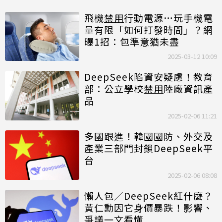
飛機
禁用
行動電源…玩手機電
量有限「如何打發時間」？網
曝1招：包準意猶未盡
2025-03-12 10:09
DeepSeek陷資安疑慮！教育
部：公立學校
禁用
陸廠資訊產
品
2025-02-06 11:21
多國跟進！韓國國防、外交及
產業三部門封鎖DeepSeek平
台
2025-02-06 08:08
懶人包／DeepSeek紅什麼？
黃仁勳因它身價暴跌！影響、
爭議一文看懂