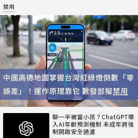
禁用
中國高德地圖掌握台灣紅綠燈倒數「零
誤差」！運作原理靠它 數發部擬
禁用
聊一半被當小孩？ChatGPT導
入AI年齡預測機制 未成年將強
制開啟安全過濾