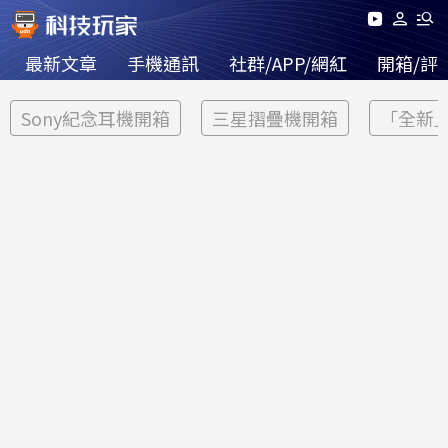
最新文章
手機通訊
社群/APP/網紅
開箱/評
Sony紀念耳機開箱
三星摺疊機開箱
「全新