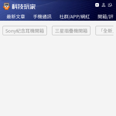
最新文章
手機通訊
社群/APP/網紅
開箱/評
Sony紀念耳機開箱
三星摺疊機開箱
「全新