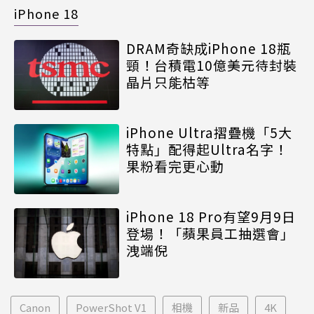
iPhone 18
DRAM奇缺成iPhone 18瓶
頸！台積電10億美元待封裝
晶片只能枯等
iPhone Ultra摺疊機「5大
特點」配得起Ultra名字！
果粉看完更心動
iPhone 18 Pro有望9月9日
登場！「蘋果員工抽選會」
洩端倪
Canon
PowerShot V1
相機
新品
4K