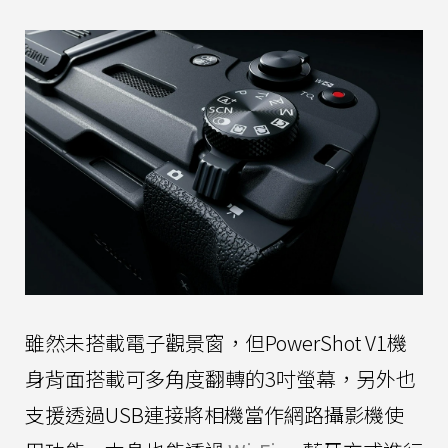
雖然未搭載電子觀景窗，但PowerShot V1機
身背面搭載可多角度翻轉的3吋螢幕，另外也
支援透過USB連接將相機當作網路攝影機使