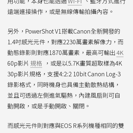
用功能，本身也能透過
Wi-Fi
、藍牙方式進行
遠端連接操作，或是無線傳輸拍攝內容。
另外，PowerShot V1搭載Canon全新開發的
1.4吋感光元件，對應2230萬畫素解像力，而
動態錄影則對應1870萬畫素，最高可輸出
4K
60p影片
規格
，或是以5.7K畫質超取樣為4K
30p影片規格，支援4:2:2 10bit Canon Log-3
錄影格式，同時機身也具備主動散熱結構，
並且可透過左側進氣驅熱，內建風扇則可自
動開啟，或是手動開啟、關閉。
而感光元件則對應與EOS R系列機種相同的雙