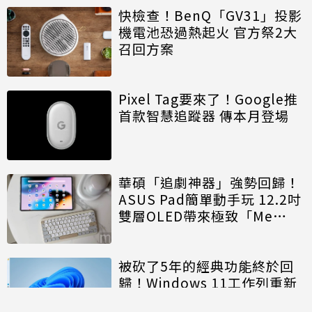
快檢查！BenQ「GV31」投影
機電池恐過熱起火 官方祭2大
召回方案
Pixel Tag要來了！Google推
首款智慧追蹤器 傳本月登場
華碩「追劇神器」強勢回歸！
ASUS Pad簡單動手玩 12.2吋
雙層OLED帶來極致「Me
Time」
被砍了5年的經典功能終於回
歸！Windows 11工作列重新
開放「上下左右」自由移動