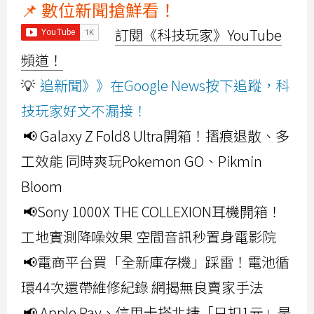
📌 數位新聞搶鮮看！
訂閱《科技玩家》YouTube
頻道！
💡
追新聞》》在Google News按下追蹤，科
技玩家好文不漏接！
📢 Galaxy Z Fold8 Ultra開箱！摺痕退散、多
工效能 同時爽玩Pokemon GO、Pikmin
Bloom
📢Sony 1000X THE COLLEXION耳機開箱！
工地實測降噪效果 空間音訊秒置身電影院
📢電商平台買「全新庫存機」踩雷！電池循
環44次還帶維修紀錄 網揭無良賣家手法
📢 Apple Pay、信用卡搭北捷「只扣1元」是