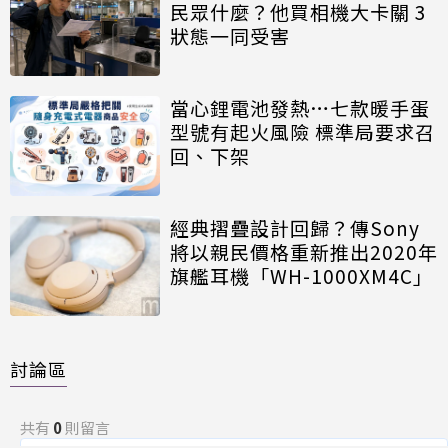
民眾什麼？他買相機大卡關 3
狀態一同受害
當心鋰電池發熱…七款暖手蛋
型號有起火風險 標準局要求召
回、下架
經典摺疊設計回歸？傳Sony
將以親民價格重新推出2020年
旗艦耳機「WH-1000XM4C」
討論區
共有
0
則留言