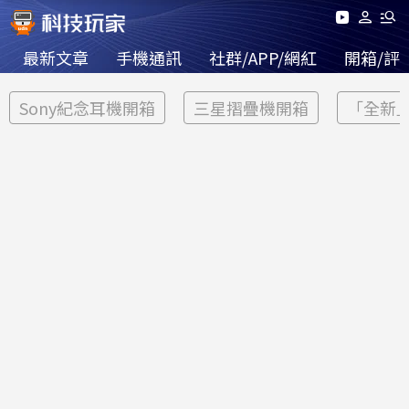
最新文章
手機通訊
社群/APP/網紅
開箱/評
Sony紀念耳機開箱
三星摺疊機開箱
「全新