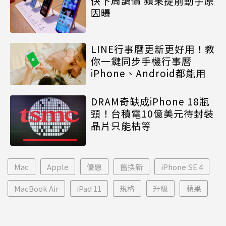
快下周調價 蘋果提前動手原
因曝
LINE行事曆更新更好用！教
你一鍵同步手機行事曆
iPhone、Android都能用
DRAM奇缺成iPhone 18瓶
頸！台積電10億美元待封裝
晶片只能枯等
Mac
Apple
優惠
舊換新
iPhone SE 4
MacBook Air
iPad 11
規格
升級
蘋果