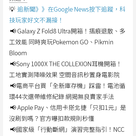
💡
追新聞》》在Google News按下追蹤，科
技玩家好文不漏接！
📢 Galaxy Z Fold8 Ultra開箱！摺痕退散、多
工效能 同時爽玩Pokemon GO、Pikmin
Bloom
📢Sony 1000X THE COLLEXION耳機開箱！
工地實測降噪效果 空間音訊秒置身電影院
📢電商平台買「全新庫存機」踩雷！電池循
環44次還帶維修紀錄 網揭無良賣家手法
📢 Apple Pay、信用卡搭北捷「只扣1元」是
沒刷到嗎？官方曝扣款規則秒懂
📢國家級「行動斷網」演習完整指引！NCC