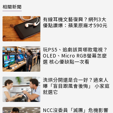
相關新聞
有線耳機文藝復興？網列3大
優點讚爆：蘋果原廠才590元
玩PS5、追劇該買哪款電視？
OLED、Micro RGB螢幕怎麼
選 核心優缺點一次看
洗烘分開還是合一好？過來人
曝「盲目跟風會後悔」 小家庭
就選它
NCC沒委員「滅團」危機影響