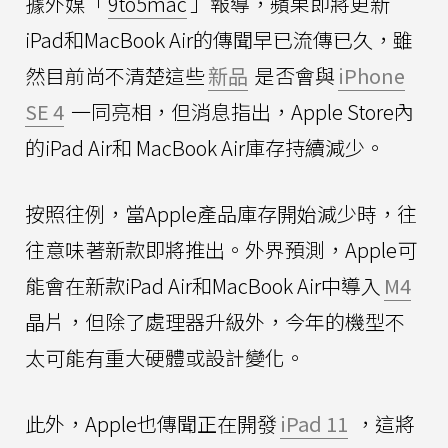
據外媒「
9to5mac
」報導，蘋果即將更新
iPad和MacBook Air的傳聞早已流傳已久，雖
然目前尚不清楚這些
新品
是否會與
iPhone
SE 4
一同亮相，但消息指出，Apple Store內
的iPad Air和 MacBook Air庫存持續減少。
按照往例，當Apple產品庫存開始減少時，往
往意味著新款即將推出。外界預測，Apple可
能會在新款iPad Air和MacBook Air中導入
M4
晶片，但除了處理器升級外，今年的機型不
太可能有重大硬體或設計變化。
此外，Apple也傳聞正在開發
iPad 11
，這將