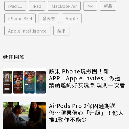
iPad 11
iPad
MacBook Air
M4
新品
iPhone SE 4
發表會
Apple
Apple Intelligence
蘋果
延伸閱讀
蘋果iPhone玩揪團！新
APP「Apple Invites」做邀
請函邀約好友玩樂 規則一次看
AirPods Pro 2保固過期送
修…蘋果佛心「升級」！他大
推1動作不能少