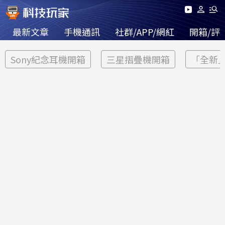
最新文章
手機通訊
社群/APP/網紅
開箱/評
Sony紀念耳機開箱
三星摺疊機開箱
「全新