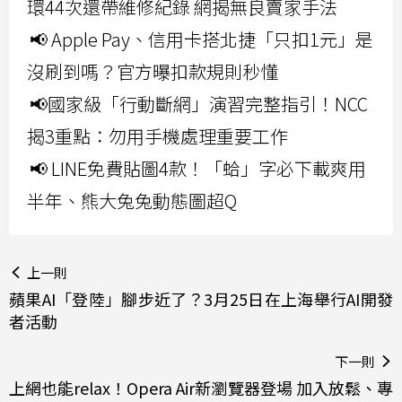
環44次還帶維修紀錄 網揭無良賣家手法
📢 Apple Pay、信用卡搭北捷「只扣1元」是
沒刷到嗎？官方曝扣款規則秒懂
📢國家級「行動斷網」演習完整指引！NCC
揭3重點：勿用手機處理重要工作
📢 LINE免費貼圖4款！「蛤」字必下載爽用
半年、熊大兔兔動態圖超Q
上一則
蘋果AI「登陸」腳步近了？3月25日在上海舉行AI開發
者活動
下一則
上網也能relax！Opera Air新瀏覽器登場 加入放鬆、專