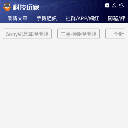
最新文章
手機通訊
社群/APP/網紅
開箱/評
Sony紀念耳機開箱
三星摺疊機開箱
「全新