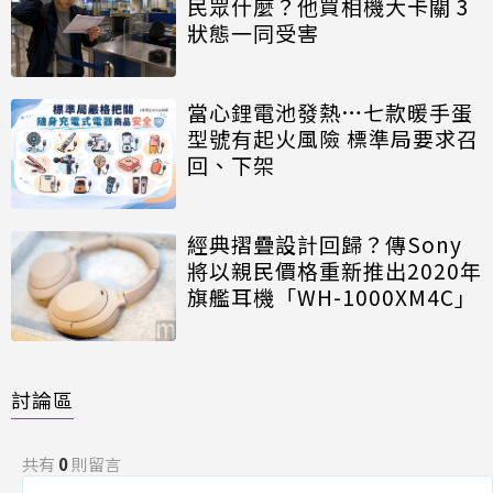
民眾什麼？他買相機大卡關 3
狀態一同受害
當心鋰電池發熱…七款暖手蛋
型號有起火風險 標準局要求召
回、下架
經典摺疊設計回歸？傳Sony
將以親民價格重新推出2020年
旗艦耳機「WH-1000XM4C」
討論區
共有
0
則留言