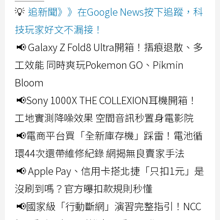
💡
追新聞》》在Google News按下追蹤，科
技玩家好文不漏接！
📢 Galaxy Z Fold8 Ultra開箱！摺痕退散、多
工效能 同時爽玩Pokemon GO、Pikmin
Bloom
📢Sony 1000X THE COLLEXION耳機開箱！
工地實測降噪效果 空間音訊秒置身電影院
📢電商平台買「全新庫存機」踩雷！電池循
環44次還帶維修紀錄 網揭無良賣家手法
📢 Apple Pay、信用卡搭北捷「只扣1元」是
沒刷到嗎？官方曝扣款規則秒懂
📢國家級「行動斷網」演習完整指引！NCC