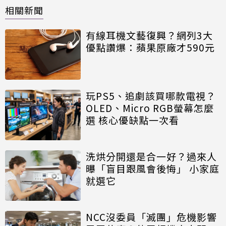
相關新聞
有線耳機文藝復興？網列3大
優點讚爆：蘋果原廠才590元
玩PS5、追劇該買哪款電視？
OLED、Micro RGB螢幕怎麼
選 核心優缺點一次看
洗烘分開還是合一好？過來人
曝「盲目跟風會後悔」 小家庭
就選它
NCC沒委員「滅團」危機影響