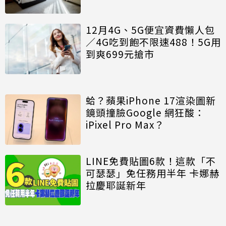
12月4G、5G便宜資費懶人包
／4G吃到飽不限速488！5G用
到爽699元搶市
蛤？蘋果iPhone 17渲染圖新
鏡頭撞臉Google 網狂酸：
iPixel Pro Max？
LINE免費貼圖6款！這款「不
可瑟瑟」免任務用半年 卡娜赫
拉慶耶誕新年