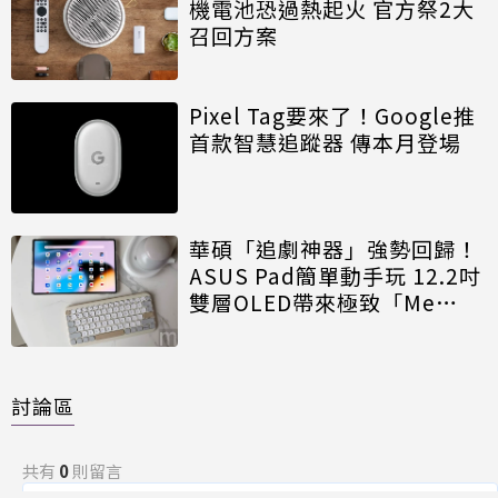
機電池恐過熱起火 官方祭2大
召回方案
Pixel Tag要來了！Google推
首款智慧追蹤器 傳本月登場
華碩「追劇神器」強勢回歸！
ASUS Pad簡單動手玩 12.2吋
雙層OLED帶來極致「Me
Time」
討論區
共有
0
則留言