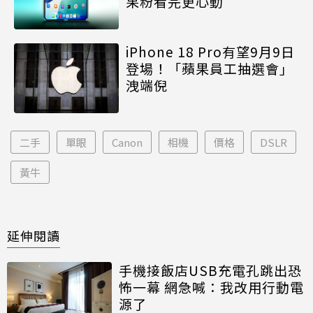
果粉看完更心動
iPhone 18 Pro有望9月9日
登場！「蘋果員工抽選會」
洩端倪
二手
單眼
Canon
相機
價格
DSLR
黃牛
延伸閱讀
手機接飯店USB充電孔跳出恐
怖一幕 網急喊：我改用行動電
源了