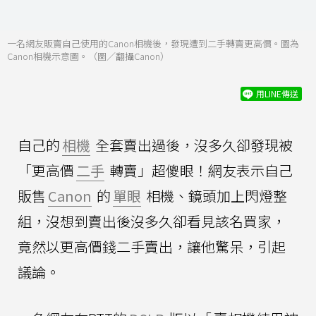
一名網友販賣自己使用的Canon相機後，發現遭到二手轉賣更高價。圖為
Canon相機示意圖。（圖／翻攝Canon）
用LINE傳送
自己的
相機
全套賣出過後，沒多久卻發現被
「更高價
二手
轉賣」超傻眼！網友表示自己
販售
Canon
的
單眼
相機、鏡頭加上閃燈整
組，沒想到賣出後沒多久卻看見該名買家，
竟然以更高價錢二手賣出，讓他驚呆，引起
議論。