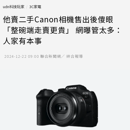
udn科技玩家
3C家電
他賣二手Canon相機售出後傻眼
「整碗端走賣更貴」 網曝管太多：
人家有本事
2024-12-22 09:00
聯合新聞網／ 綜合報導