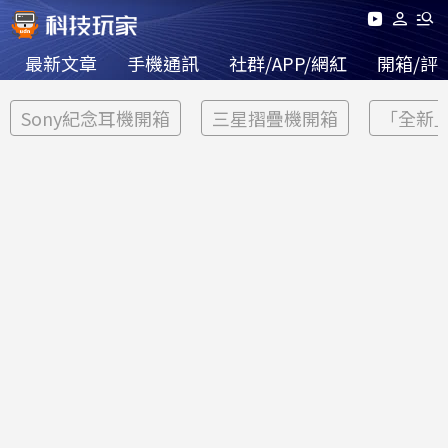
最新文章
手機通訊
社群/APP/網紅
開箱/評
Sony紀念耳機開箱
三星摺疊機開箱
「全新