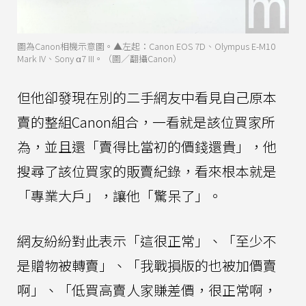
圖為Canon相機示意圖。▲左起：Canon EOS 7D、Olympus E-M10
Mark IV、Sony α7 III。（圖／翻攝Canon）
但他卻發現在別的二手網友中看見自己原本
賣的整組Canon組合，一看就是該位買家所
為，並且還「賣得比當初的價錢還貴」，他
搜尋了該位買家的販賣紀錄，看來根本就是
「專業大戶」，讓他「驚呆了」。
網友紛紛對此表示「這很正常」、「至少不
是贈物被轉賣」、「我戰損版的也被加價賣
啊」、「低買高賣人家賺差價，很正常啊，