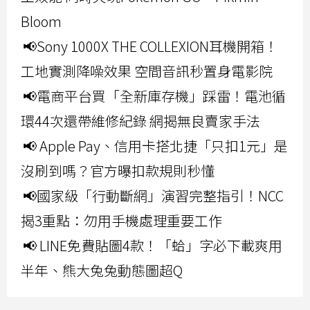
Bloom
📢Sony 1000X THE COLLEXION耳機開箱！
工地實測降噪效果 空間音訊秒置身電影院
📢電商平台買「全新庫存機」踩雷！電池循
環44次還帶維修紀錄 網揭無良賣家手法
📢 Apple Pay、信用卡搭北捷「只扣1元」是
沒刷到嗎？官方曝扣款規則秒懂
📢國家級「行動斷網」演習完整指引！NCC
揭3重點：勿用手機處理重要工作
📢 LINE免費貼圖4款！「蛤」字必下載爽用
半年、熊大兔兔動態圖超Q