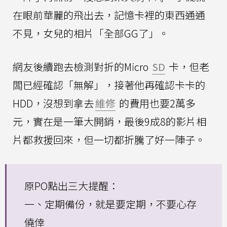
在眼前華麗的飛出去，記憶卡裡的東西通通
不見，女兒的相片「全部GG了」。
網友後續跑去檢測對折的Micro
SD
卡，但老
闆已經確認「無解」，接著他再確認卡卡的
HDD，沒想到拿去
維修
的費用也要2萬多
元，實在是一筆大開銷，最後9成8的影片相
片都救援回來，但一切都折騰了好一陣子。
原PO點出三大提醒：
一、定期備份，就是要定期，不要心存
僥倖