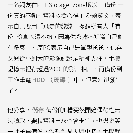
一名網友在PTT Storage_Zone版以「
備份 一
份真的不夠…資料救援心得
」為題發文，表
示自己要用「飛走的錢錢」提醒所有人「備
份1份真的還不夠，因為你永遠不知道自己能
有多衰」。原PO表示自己是單親爸爸，保存
女兒從小到大的影像紀錄是精神支柱，手機
記憶卡裡存超過200G的影片相片、再備份到
工作筆電
HDD
（
硬碟
）中，但意外卻發生
了。
他分享，
儲存
備份的E槽突然開始偶發性無
法讀取，要拉資料出來也會卡住，也想說等
一陣子再備份，沒想到某天騎車時，手機就