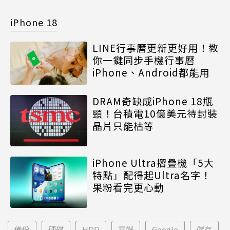
iPhone 18
LINE行事曆更新更好用！教
你一鍵同步手機行事曆
iPhone、Android都能用
DRAM奇缺成iPhone 18瓶
頸！台積電10億美元待封裝
晶片只能枯等
iPhone Ultra摺疊機「5大
特點」配得起Ultra名字！
果粉看完更心動
備份
硬碟
HDD
雲端
Google
儲存