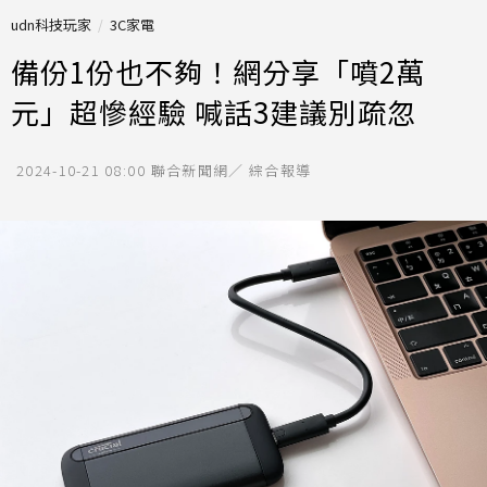
udn科技玩家
3C家電
備份1份也不夠！網分享「噴2萬
元」超慘經驗 喊話3建議別疏忽
2024-10-21 08:00
聯合新聞網／ 綜合報導