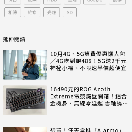
相簿
維修
光碟
SD
延伸閱讀
10月4G、5G資費優惠懶人包
／4G吃到飽488！5G送2千元
神祕小禮、不限速半價超便宜
16490元的ROG Azoth
Extreme電競鍵盤開箱！鋁合
金機身、無線零延遲 雪軸誘人
好敲打
想買！任天堂推「Alarmo」