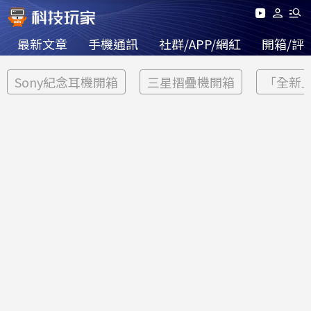
最新文章
手機通訊
社群/APP/網紅
開箱/評
Sony紀念耳機開箱
三星摺疊機開箱
「全新