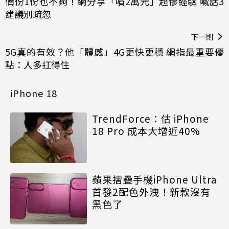
備份1份也不夠！網分享「噴2萬元」超慘經驗 喊話3
建議別疏忽
下一則
5G真的有效？他「體感」4G更快更穩 網指最重要優
點：人多扛得住
iPhone 18
TrendForce：估 iPhone
18 Pro 成本大增近40%
蘋果摺疊手機iPhone Ultra
首發2配色外洩！新款沒有
黑色了