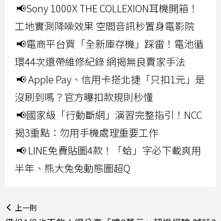
📢Sony 1000X THE COLLEXION耳機開箱！
工地實測降噪效果 空間音訊秒置身電影院
📢電商平台買「全新庫存機」踩雷！電池循
環44次還帶維修紀錄 網揭無良賣家手法
📢 Apple Pay、信用卡搭北捷「只扣1元」是
沒刷到嗎？官方曝扣款規則秒懂
📢國家級「行動斷網」演習完整指引！NCC
揭3重點：勿用手機處理重要工作
📢 LINE免費貼圖4款！「蛤」字必下載爽用
半年、熊大兔兔動態圖超Q
上一則