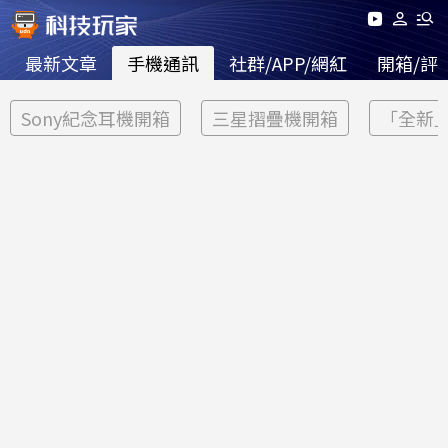
最新文章
手機通訊
社群/APP/網紅
開箱/評
Sony紀念耳機開箱
三星摺疊機開箱
「全新