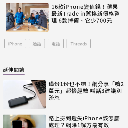
16款iPhone變值錢！蘋果
最新Trade in舊換新價格整
理 6款掉價、它少700元
iPhone
通話
電話
Threads
延伸閱讀
備份1份也不夠！網分享「噴2
萬元」超慘經驗 喊話3建議別
疏忽
路上撿到遺失iPhone該怎麼
處理？網曝1解方最有效