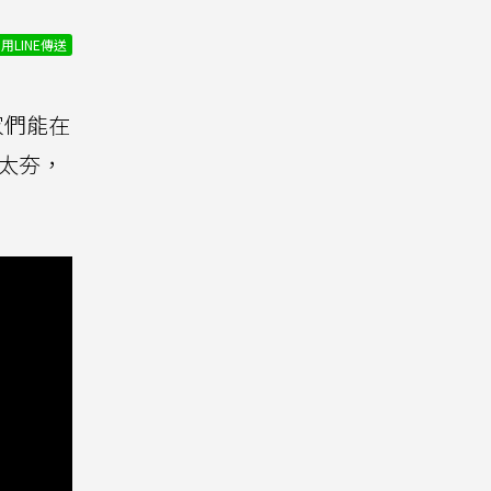
用LINE傳送
家們能在
太夯，