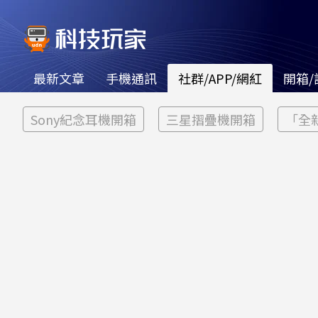
最新文章
手機通訊
社群/APP/網紅
開箱/
Sony紀念耳機開箱
三星摺疊機開箱
「全