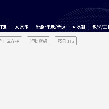
評測
3C家電
遊戲/電競/手遊
AI浪潮
教學/工
新」庫存機
行動斷網
蘋果BTS