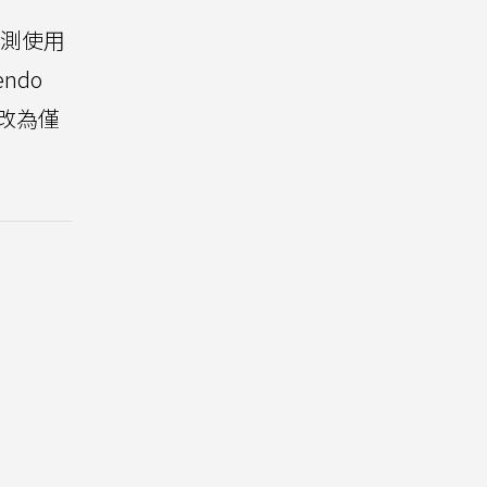
偵測使用
endo
改為僅