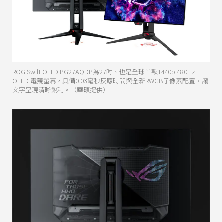
ROG Swift OLED PG27AQDP為27吋、也是全球首款1440p 480Hz
OLED 電競螢幕，具備0.03毫秒反應時間與全新RWGB子像素配置，讓
文字呈現清晰銳利。（華碩提供）