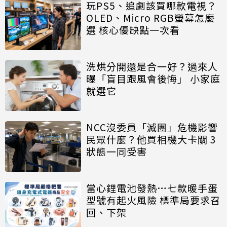
玩PS5、追劇該買哪款電視？
OLED、Micro RGB螢幕怎麼
選 核心優缺點一次看
洗烘分開還是合一好？過來人
曝「盲目跟風會後悔」 小家庭
就選它
NCC沒委員「滅團」危機影響
民眾什麼？他買相機大卡關 3
狀態一同受害
當心鋰電池發熱…七款暖手蛋
型號有起火風險 標準局要求召
回、下架