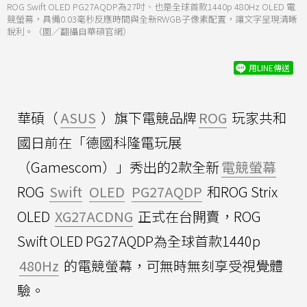
ROG Swift OLED PG27AQDP為27吋、也是全球首款1440p 480Hz OLED 電
競螢幕，具備0.03毫秒反應時間與全新RWGB子像素配置，讓文字呈現清晰
銳利。（圖／翻攝自華碩官網）
用LINE傳送
華碩（
ASUS
）旗下電競品牌
ROG
玩家共和
國日前在「德國科隆電玩展
（Gamescom）」秀出的2款全新
電競螢幕
ROG
Swift
OLED
PG27AQDP
和ROG Strix
OLED
XG27ACDNG
正式在台開賣，ROG
Swift OLED PG27AQDP為全球首款1440p
480Hz
的電競螢幕，可無時無刻享受視覺體
驗。