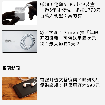
賺爛！他翻AirPods包裝盒
「過5年才發現」多撈1770元
百萬人朝聖：真的有
影／笑爛！Google推「無限
迴圈鍵盤」可傳送至異次元
網：愚人節有2天？
相關新聞
有線耳機文藝復興？網列3大
優點讚爆：蘋果原廠才590元