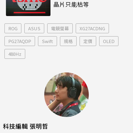
晶片只能枯等
ROG
ASUS
電競螢幕
XG27ACDNG
PG27AQDP
Swift
規格
定價
OLED
480Hz
科技編輯 張明哲