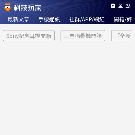
最新文章
手機通訊
社群/APP/網紅
開箱/評
Sony紀念耳機開箱
三星摺疊機開箱
「全新