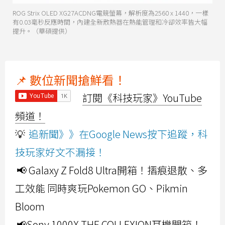
ROG Strix OLED XG27ACDNG電競螢幕，解析度為2560 x 1440，一樣
有0.03毫秒反應時間，內建全新散熱器在熱能管理和冷卻效率皆大幅
提升。（華碩提供）
📌 數位新聞搶鮮看！
訂閱《科技玩家》YouTube
頻道！
💡
追新聞》》在Google News按下追蹤，科
技玩家好文不漏接！
📢 Galaxy Z Fold8 Ultra開箱！摺痕退散、多
工效能 同時爽玩Pokemon GO、Pikmin
Bloom
📢Sony 1000X THE COLLEXION耳機開箱！