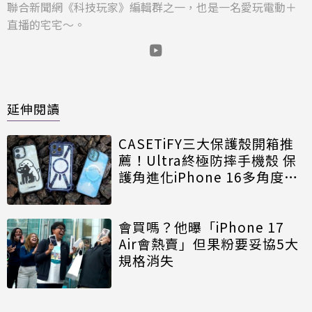
聯合新聞網《科技玩家》編輯群之一，也是一名愛玩電動＋
直播的宅宅～。
延伸閱讀
CASETiFY三大保護殼開箱推
薦！Ultra終極防摔手機殼 保
護角進化iPhone 16多角度掛
法
會買嗎？他曝「iPhone 17
Air會熱賣」但果粉要妥協5大
規格消失