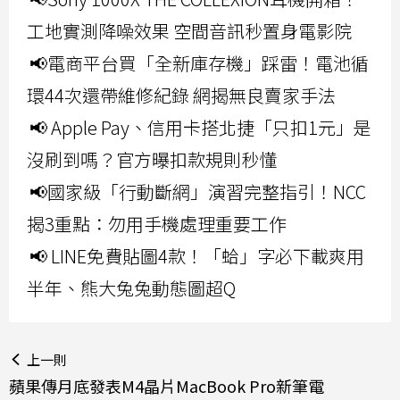
工地實測降噪效果 空間音訊秒置身電影院
📢電商平台買「全新庫存機」踩雷！電池循
環44次還帶維修紀錄 網揭無良賣家手法
📢 Apple Pay、信用卡搭北捷「只扣1元」是
沒刷到嗎？官方曝扣款規則秒懂
📢國家級「行動斷網」演習完整指引！NCC
揭3重點：勿用手機處理重要工作
📢 LINE免費貼圖4款！「蛤」字必下載爽用
半年、熊大兔兔動態圖超Q
上一則
蘋果傳月底發表M4晶片MacBook Pro新筆電