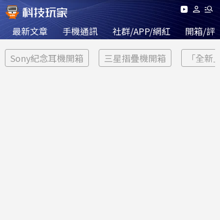
最新文章
手機通訊
社群/APP/網紅
開箱/評
Sony紀念耳機開箱
三星摺疊機開箱
「全新