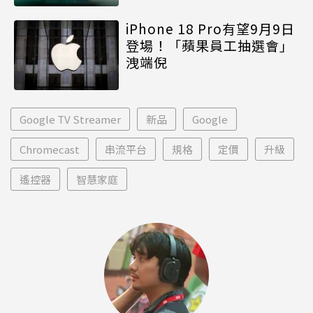
iPhone 18 Pro有望9月9日
登場！「蘋果員工抽選會」
洩端倪
Google TV Streamer
新品
Google
Chromecast
串流平台
規格
定價
升級
遙控器
智慧家庭