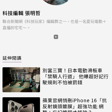
科技編輯 張明哲
聯合新聞網《科技玩家》編輯群之一，也是一名愛玩電動＋
直播的宅宅～。
延伸閱讀
別當三寶！日本電動滑板車
「禁騎人行道」 他曝超好記行
駛規則不怕被罰錢
蘋果官網悄刪iPhone 16「抗
反射鏡頭鍍膜」超強功能 網