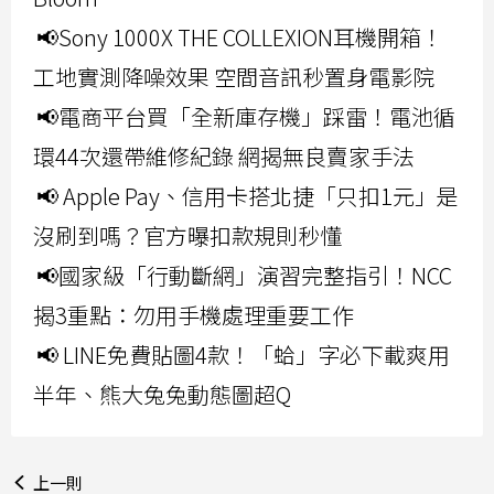
📢Sony 1000X THE COLLEXION耳機開箱！
工地實測降噪效果 空間音訊秒置身電影院
📢電商平台買「全新庫存機」踩雷！電池循
環44次還帶維修紀錄 網揭無良賣家手法
📢 Apple Pay、信用卡搭北捷「只扣1元」是
沒刷到嗎？官方曝扣款規則秒懂
📢國家級「行動斷網」演習完整指引！NCC
揭3重點：勿用手機處理重要工作
📢 LINE免費貼圖4款！「蛤」字必下載爽用
半年、熊大兔兔動態圖超Q
上一則