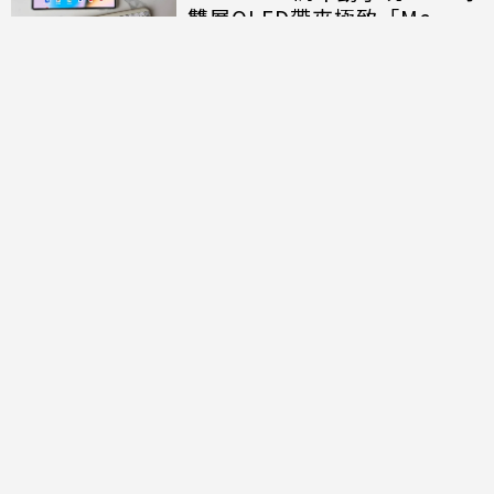
雙層OLED帶來極致「Me
Time」
討論區
共有
0
則留言
規範
回覆
還沒有留言，成為第一個發言的人吧！