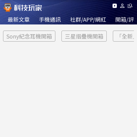
最新文章
手機通訊
社群/APP/網紅
開箱/評
Sony紀念耳機開箱
三星摺疊機開箱
「全新