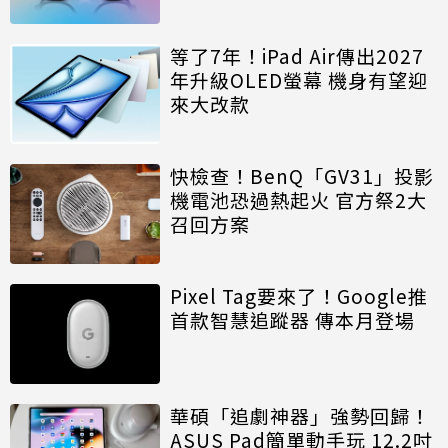
等了7年！iPad Air傳出2027
年升級OLED螢幕 機身有望迎
來大改款
快檢查！BenQ「GV31」投影
機電池恐過熱起火 官方祭2大
召回方案
Pixel Tag要來了！Google推
首款智慧追蹤器 傳本月登場
華碩「追劇神器」強勢回歸！
ASUS Pad簡單動手玩 12.2吋