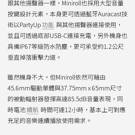
跟其他揚聲器一樣，Miniroll也採用大型音量
按鍵設計元素，本身更可透過藍牙Auracast技
術以PartyUp
功能
與其他揚聲器連接使用，
並且可透過底部USB-C連接充電，另外機身也
具備IP67等級防水防塵，更可承受約1.2公尺
垂直掉落衝擊力道。
雖然機身不大，但Miniroll依然可藉由
45.6mm驅動單體與37.75mm x 65mm尺寸
的被動輻射器發揮高達85.5dB音量表現，同
時電池
續航
時間可達12小時，基本上可對應
充足的音樂連續播放使用需求。