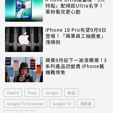
特點」配得起Ultra名字！
果粉看完更心動
iPhone 18 Pro有望9月9日
登場！「蘋果員工抽選會」
洩端倪
蘋果9月迎下一波漲價潮！3
系列產品恐變貴 iPhone舊
機難倖免
Pixel 9
Pixel
Google
新品
Google TV Streamer
Google TV
接收器