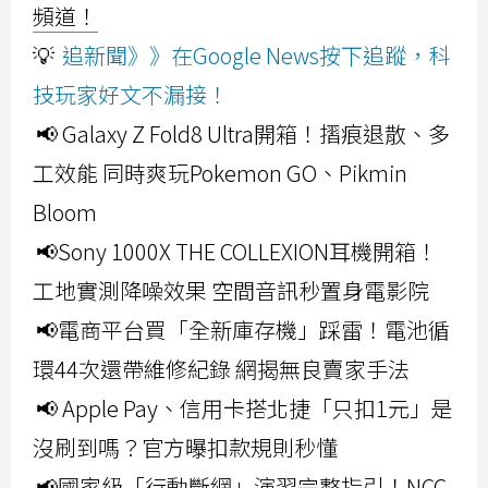
頻道！
💡
追新聞》》在Google News按下追蹤，科
技玩家好文不漏接！
📢 Galaxy Z Fold8 Ultra開箱！摺痕退散、多
工效能 同時爽玩Pokemon GO、Pikmin
Bloom
📢Sony 1000X THE COLLEXION耳機開箱！
工地實測降噪效果 空間音訊秒置身電影院
📢電商平台買「全新庫存機」踩雷！電池循
環44次還帶維修紀錄 網揭無良賣家手法
📢 Apple Pay、信用卡搭北捷「只扣1元」是
沒刷到嗎？官方曝扣款規則秒懂
📢國家級「行動斷網」演習完整指引！NCC