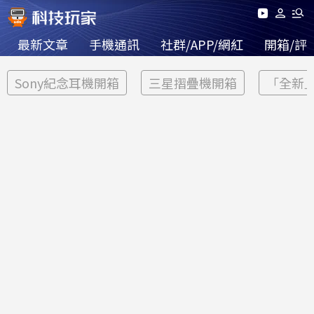
最新文章
手機通訊
社群/APP/網紅
開箱/評
Sony紀念耳機開箱
三星摺疊機開箱
「全新