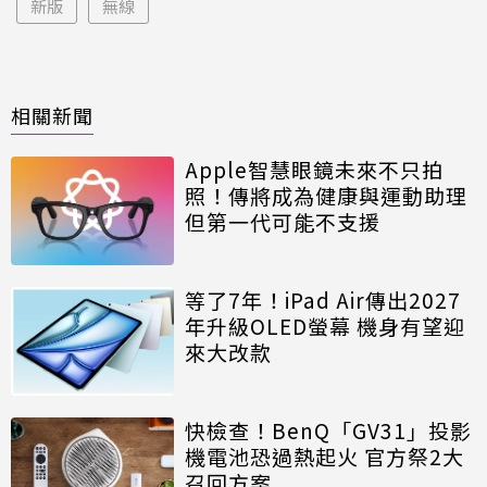
新版
無線
相關新聞
Apple智慧眼鏡未來不只拍
照！傳將成為健康與運動助理
但第一代可能不支援
等了7年！iPad Air傳出2027
年升級OLED螢幕 機身有望迎
來大改款
快檢查！BenQ「GV31」投影
機電池恐過熱起火 官方祭2大
召回方案