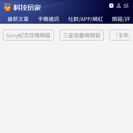
最新文章
手機通訊
社群/APP/網紅
開箱/評
Sony紀念耳機開箱
三星摺疊機開箱
「全新