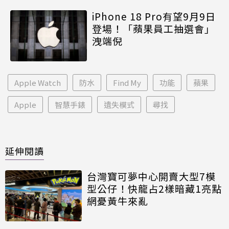
iPhone 18 Pro有望9月9日
登場！「蘋果員工抽選會」
洩端倪
Apple Watch
防水
Find My
功能
蘋果
Apple
智慧手錶
遺失模式
尋找
延伸閱讀
台灣寶可夢中心開賣大型7模
型公仔！快龍占2樣暗藏1亮點
網憂黃牛來亂