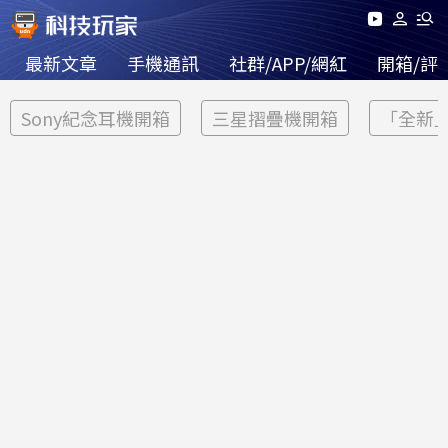
最新文章
手機通訊
社群/APP/網紅
開箱/評
Sony紀念耳機開箱
三星摺疊機開箱
「全新