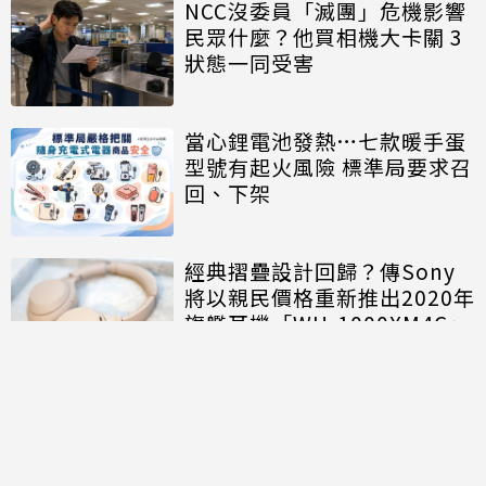
NCC沒委員「滅團」危機影響
民眾什麼？他買相機大卡關 3
狀態一同受害
當心鋰電池發熱…七款暖手蛋
型號有起火風險 標準局要求召
回、下架
經典摺疊設計回歸？傳Sony
將以親民價格重新推出2020年
旗艦耳機「WH-1000XM4C」
討論區