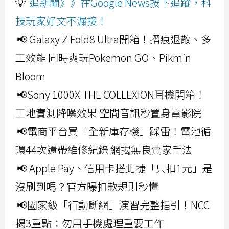
💡
追新聞》》在Google News按下追蹤，科
技玩家好文不漏接！
📢 Galaxy Z Fold8 Ultra開箱！摺痕退散、多
工效能 同時爽玩Pokemon GO、Pikmin
Bloom
📢Sony 1000X THE COLLEXION耳機開箱！
工地實測降噪效果 空間音訊秒置身電影院
📢電商平台買「全新庫存機」踩雷！電池循
環44次還帶維修紀錄 網揭無良賣家手法
📢 Apple Pay、信用卡搭北捷「只扣1元」是
沒刷到嗎？官方曝扣款規則秒懂
📢國家級「行動斷網」演習完整指引！NCC
揭3重點：勿用手機處理重要工作