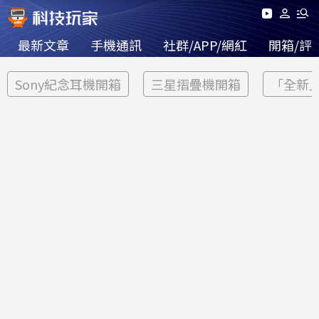
最新文章
手機通訊
社群/APP/網紅
開箱/評
Sony紀念耳機開箱
三星摺疊機開箱
「全新