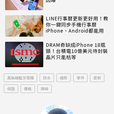
LINE行事曆更新更好用！教
你一鍵同步手機行事曆
iPhone、Android都能用
DRAM奇缺成iPhone 18瓶
頸！台積電10億美元待封裝
晶片只能枯等
真無線藍牙耳機
防水
維修
零件
更新
保固
價格
降噪