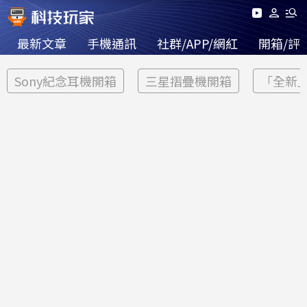
最新文章
手機通訊
社群/APP/網紅
開箱/評
Sony紀念耳機開箱
三星摺疊機開箱
「全新