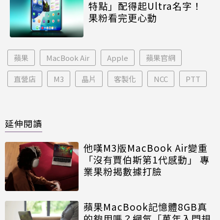
特點」配得起Ultra名字！
果粉看完更心動
蘋果
MacBook Air
Apple
蘋果官網
直營店
M3
晶片
客製化
NCC
PTT
延伸閱讀
他嘆M3版MacBook Air變重
「沒有賈伯斯第1代感動」 專
業果粉揭數據打臉
蘋果MacBook記憶體8GB真
的夠用嗎？網氣「萬年入門規