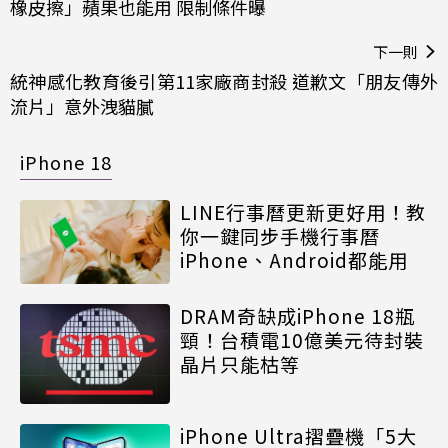
橡皮擦」蘋果也能用 限制條件曝
下一則
統神感化教育後引第11家廠商封殺 道歉文「朋友傳外
流片」意外洩貓膩
iPhone 18
LINE行事曆更新更好用！教
你一鍵同步手機行事曆
iPhone、Android都能用
DRAM奇缺成iPhone 18瓶
頸！台積電10億美元待封裝
晶片只能枯等
iPhone Ultra摺疊機「5大