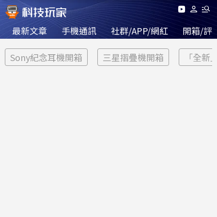
最新文章
手機通訊
社群/APP/網紅
開箱/評
Sony紀念耳機開箱
三星摺疊機開箱
「全新