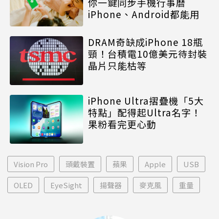
你一鍵同步手機行事曆
iPhone、Android都能用
DRAM奇缺成iPhone 18瓶
頸！台積電10億美元待封裝
晶片只能枯等
iPhone Ultra摺疊機「5大
特點」配得起Ultra名字！
果粉看完更心動
Vision Pro
頭戴裝置
蘋果
Apple
USB
OLED
EyeSight
揚聲器
麥克風
重量