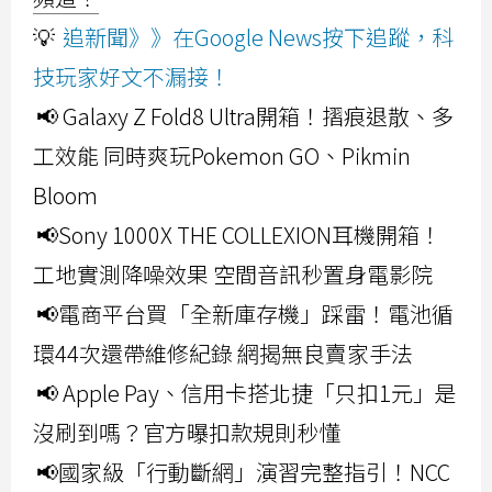
💡
追新聞》》在Google News按下追蹤，科
技玩家好文不漏接！
📢 Galaxy Z Fold8 Ultra開箱！摺痕退散、多
工效能 同時爽玩Pokemon GO、Pikmin
Bloom
📢Sony 1000X THE COLLEXION耳機開箱！
工地實測降噪效果 空間音訊秒置身電影院
📢電商平台買「全新庫存機」踩雷！電池循
環44次還帶維修紀錄 網揭無良賣家手法
📢 Apple Pay、信用卡搭北捷「只扣1元」是
沒刷到嗎？官方曝扣款規則秒懂
📢國家級「行動斷網」演習完整指引！NCC