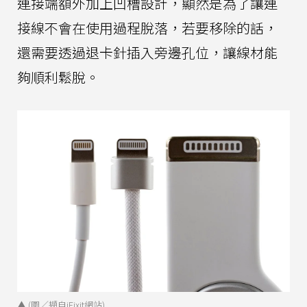
連接端額外加上凹槽設計，顯然是為了讓連
接線不會在使用過程脫落，若要移除的話，
還需要透過退卡針插入旁邊孔位，讓線材能
夠順利鬆脫。
▲ (圖／擷自iFixit網站)