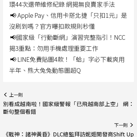
環44次還帶維修紀錄 網揭無良賣家手法
📢 Apple Pay、信用卡搭北捷「只扣1元」是
沒刷到嗎？官方曝扣款規則秒懂
📢國家級「行動斷網」演習完整指引！NCC
揭3重點：勿用手機處理重要工作
📢 LINE免費貼圖4款！「蛤」字必下載爽用
半年、熊大兔兔動態圖超Q
上一則
別看成越南啦！國家級警報「已飛越南部上空」 網：
斷句整個看錯
下一則
《戰神：諸神黃昏》DLC總監拜訪妮姬開發商Shift Up