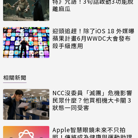
特》咒語！3句話啟動3功能脫
離麻瓜
迎頭追趕！除了iOS 18 外媒曝
蘋果計畫6月WWDC大會發布
殺手級應用
相關新聞
NCC沒委員「滅團」危機影響
民眾什麼？他買相機大卡關 3
狀態一同受害
Apple智慧眼鏡未來不只拍
照！傳將成為健康與運動助理