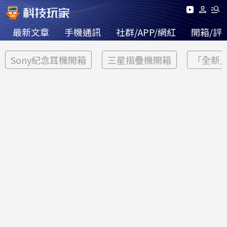
最新文章
手機通訊
社群/APP/網紅
開箱/評
Sony紀念耳機開箱
三星摺疊機開箱
「全新