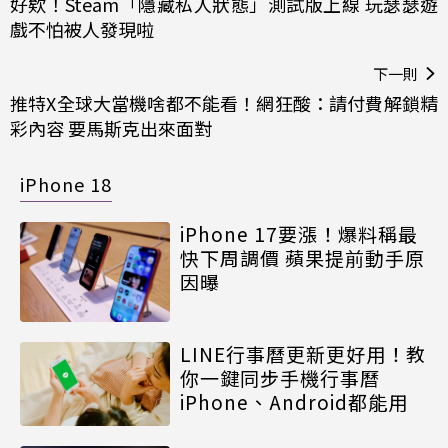
好欸！Steam「隱藏私人狀態」測試版上線 玩瑟瑟遊
戲不怕被人發現啦
下一則
推特X全球大當機啥都不能看！網狂酸：請付費解鎖精
彩內容 要馬斯克出來面對
iPhone 18
iPhone 17要漲！爆料稱最
快下周調價 蘋果提前動手原
因曝
LINE行事曆更新更好用！教
你一鍵同步手機行事曆
iPhone、Android都能用