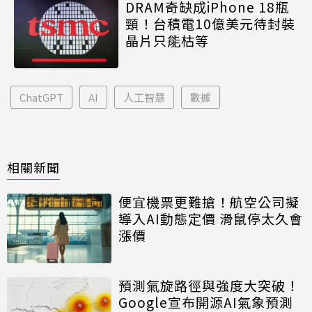
DRAM奇缺成iPhone 18瓶
頸！台積電10億美元待封裝
晶片只能枯等
ChatGPT
AI
人工智慧
數據
相關新聞
便宜機票更難搶！航空公司擬
導入AI動態定價 滑鼠停太久會
漲價
預測氣旋路徑與強度大突破！
Google宣布開源AI氣象預測