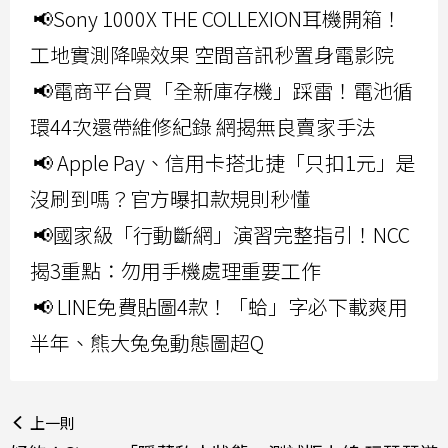
📢Sony 1000X THE COLLEXION耳機開箱！
工地實測降噪效果 空間音訊秒置身電影院
📢電商平台買「全新庫存機」踩雷！電池循
環44次還帶維修紀錄 網揭無良賣家手法
📢 Apple Pay、信用卡搭北捷「只扣1元」是
沒刷到嗎？官方曝扣款規則秒懂
📢國家級「行動斷網」演習完整指引！NCC
揭3重點：勿用手機處理重要工作
📢 LINE免費貼圖4款！「蛤」字必下載爽用
半年、熊大兔兔動態圖超Q
上一則