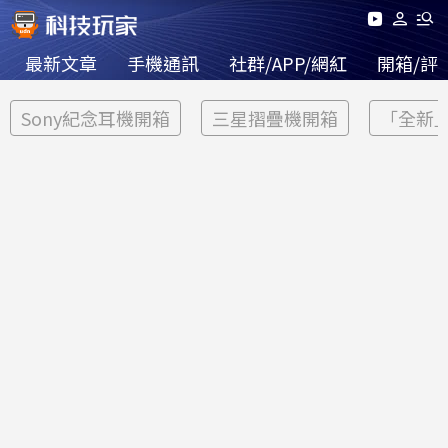
最新文章
手機通訊
社群/APP/網紅
開箱/評
Sony紀念耳機開箱
三星摺疊機開箱
「全新