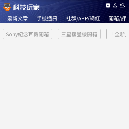
最新文章
手機通訊
社群/APP/網紅
開箱/評
Sony紀念耳機開箱
三星摺疊機開箱
「全新