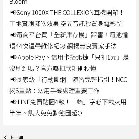
Bloom
📢Sony 1000X THE COLLEXION耳機開箱！
工地實測降噪效果 空間音訊秒置身電影院
📢電商平台買「全新庫存機」踩雷！電池循
環44次還帶維修紀錄 網揭無良賣家手法
📢 Apple Pay、信用卡搭北捷「只扣1元」是
沒刷到嗎？官方曝扣款規則秒懂
📢國家級「行動斷網」演習完整指引！NCC
揭3重點：勿用手機處理重要工作
📢 LINE免費貼圖4款！「蛤」字必下載爽用
半年、熊大兔兔動態圖超Q
上一則