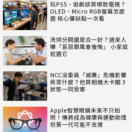
玩PS5、追劇該買哪款電視？
OLED、Micro RGB螢幕怎麼
選 核心優缺點一次看
洗烘分開還是合一好？過來人
曝「盲目跟風會後悔」 小家庭
就選它
NCC沒委員「滅團」危機影響
民眾什麼？他買相機大卡關 3
狀態一同受害
Apple智慧眼鏡未來不只拍
照！傳將成為健康與運動助理
但第一代可能不支援