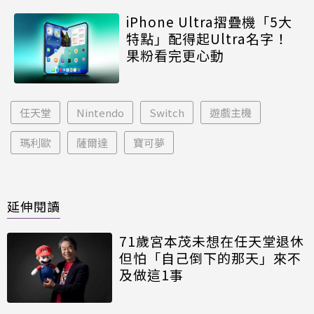
iPhone Ultra摺疊機「5大
特點」配得起Ultra名字！
果粉看完更心動
任天堂
Nintendo
Switch
遊戲主機
瑪利歐
薩爾達
寶可夢
延伸閱讀
71歲宮本茂未想在任天堂退休
但怕「自己倒下的那天」來不
及做這1事