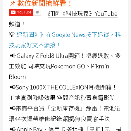
📌 數位新聞搶鮮看！
訂閱《科技玩家》YouTube
頻道！
💡
追新聞》》在Google News按下追蹤，科
技玩家好文不漏接！
📢 Galaxy Z Fold8 Ultra開箱！摺痕退散、多
工效能 同時爽玩Pokemon GO、Pikmin
Bloom
📢Sony 1000X THE COLLEXION耳機開箱！
工地實測降噪效果 空間音訊秒置身電影院
📢電商平台買「全新庫存機」踩雷！電池循
環44次還帶維修紀錄 網揭無良賣家手法
📢 Apple Pay、信用卡搭北捷「只扣1元」是