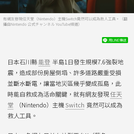
有網友發現任天堂（Nintendo）主機Switch竟然可以成為救人工具。（翻
攝自Nintendo 公式チャンネル YouTube頻道）
用LINE傳送
日本石川縣
能登
半島1日發生規模7.6強裂地
震，造成部份房屋倒塌、許多道路嚴重受損
並斷水斷電，讓當地災區幾乎變成孤島，此
時能自救成為活命關鍵，就有網友發現
任天
堂
（Nintendo）主機
Switch
竟然可以成為
救人工具。