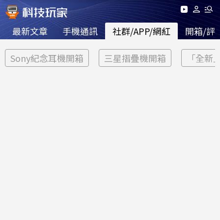
最新文章
手機通訊
社群/APP/網紅
開箱/評
Sony紀念耳機開箱
三星摺疊機開箱
「全新