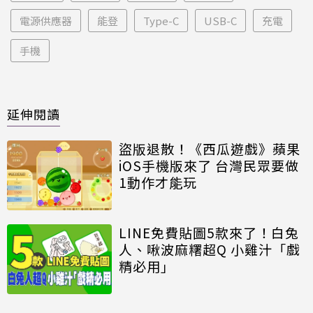
電源供應器
能登
Type-C
USB-C
充電
手機
延伸閱讀
盜版退散！《西瓜遊戲》蘋果
iOS手機版來了 台灣民眾要做
1動作才能玩
LINE免費貼圖5款來了！白兔
人、啾波麻糬超Q 小雞汁「戲
精必用」