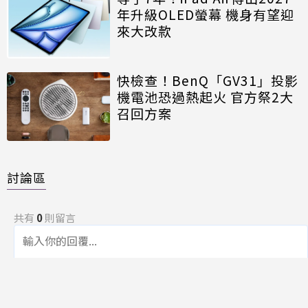
年升級OLED螢幕 機身有望迎
來大改款
快檢查！BenQ「GV31」投影
機電池恐過熱起火 官方祭2大
召回方案
討論區
共有
0
則留言