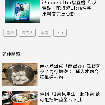
iPhone Ultra摺疊機「5大
特點」配得起Ultra名字！
果粉看完更心動
電鍋
電子鍋
家電
PTT
延伸閱讀
弄水煮蛋買「蒸蛋器」是智商
稅？內行揭密：1種人才適合
狂推這神物
電鍋「1常見用法」超耗電 還
可能把細菌全吞下肚