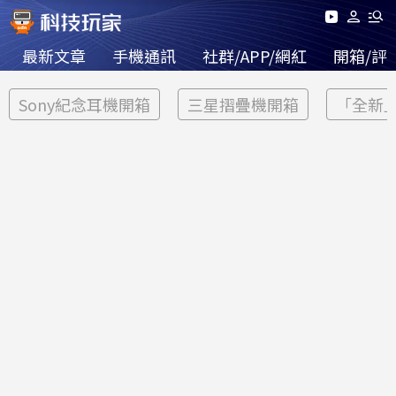
最新文章
手機通訊
社群/APP/網紅
開箱/評
Sony紀念耳機開箱
三星摺疊機開箱
「全新