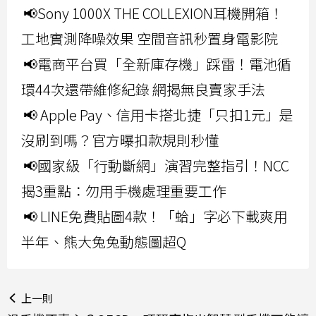
📢Sony 1000X THE COLLEXION耳機開箱！
工地實測降噪效果 空間音訊秒置身電影院
📢電商平台買「全新庫存機」踩雷！電池循
環44次還帶維修紀錄 網揭無良賣家手法
📢 Apple Pay、信用卡搭北捷「只扣1元」是
沒刷到嗎？官方曝扣款規則秒懂
📢國家級「行動斷網」演習完整指引！NCC
揭3重點：勿用手機處理重要工作
📢 LINE免費貼圖4款！「蛤」字必下載爽用
半年、熊大兔兔動態圖超Q
上一則